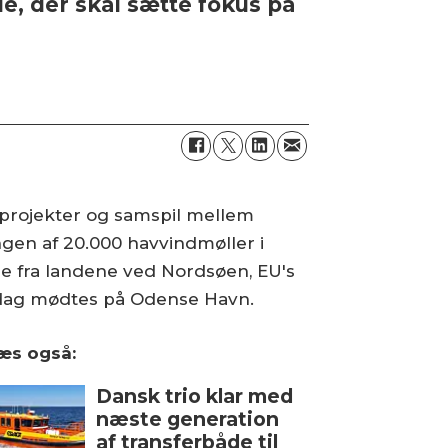
 der skal sætte fokus på
iprojekter og samspil mellem
gen af 20.000 havvindmøller i
e fra landene ved Nordsøen, EU's
sdag mødtes på Odense Havn.
æs også:
Dansk trio klar med
næste generation
af transferbåde til