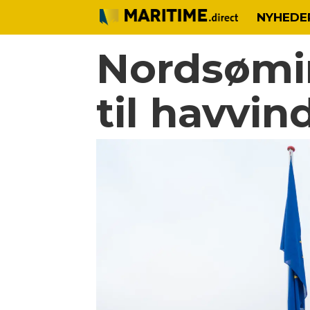
NYHEDE
Nordsømin
til havvi