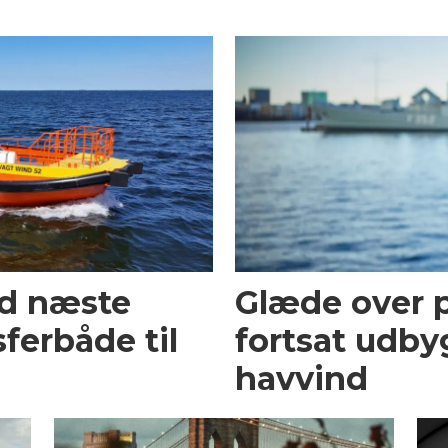
ed næste
Glæde over p
ferbåde til
fortsat udby
havvind