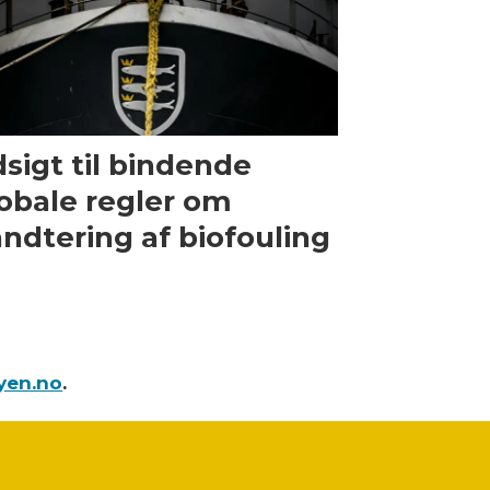
sigt til bindende
obale regler om
ndtering af biofouling
yen.no
.