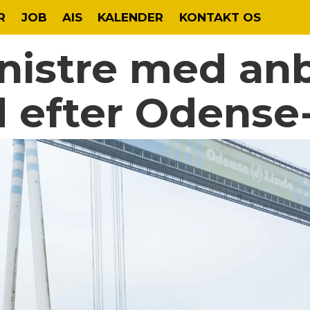
R
JOB
AIS
KALENDER
KONTAKT OS
istre med anb
nd efter Odens