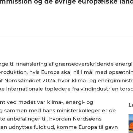
ission og de øvrige europæiske lande,
nge til finansiering af grænseoverskridende energ
oduktion, hvis Europa skal nå i mål med opsætnin
f Nordsømødet 2024, hvor klima- og energiministr
 internationale topledere fra vindindustrien tor
t ved mødet var klima-, energi- og
L
 og sammen med hans ministerkolleger er de
 anbefalinger til, hvordan Nordsøens
kan udnyttes fuldt ud, komme Europa til gavn