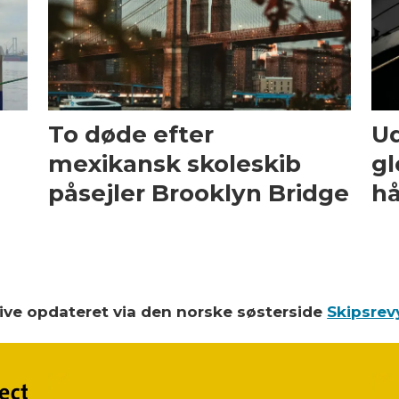
To døde efter
Ud
mexikansk skoleskib
gl
påsejler Brooklyn Bridge
hå
blive opdateret via den norske søsterside
Skipsrev