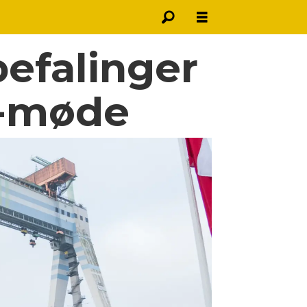
efalinger
e-møde