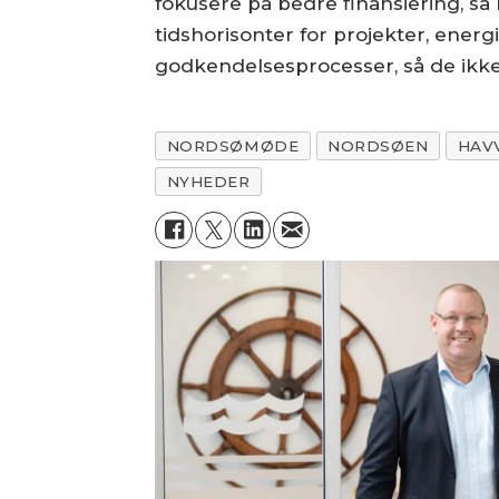
fokusere på bedre finansiering, s
tidshorisonter for projekter, energ
godkendelsesprocesser, så de ikke
NORDSØMØDE
NORDSØEN
HAV
NYHEDER