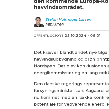
den kommende Europa-Komm
havvindsområdet.
Stefan Holmager
Larsen
REDAKTØR
25.10.2024 - 06:01
OFFENTLIGGJORT
Det kræver blandt andet nye tilga
havvindsudbygning og grøn brintpr
Nordsøen. Det blev konklusionen a
energikommissær og en lang række
Den danske regerings repræsentan
forsyningsminister Lars Aagaard,
nu kommet med en række konkrete
potentiale for vedvarende energi 