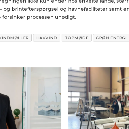
å regningen ikke kun ender hos enkelte lande, st
i- og brintefterspørgsel og havnefaciliteter samt en
 forsinker processen unødigt.
VINDMØLLER
HAVVIND
TOPMØDE
GRØN ENERGI