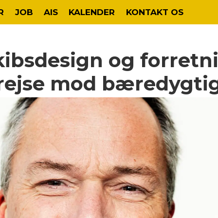
R
JOB
AIS
KALENDER
KONTAKT OS
 skibsdesign og forret
rejse mod bæredygtig