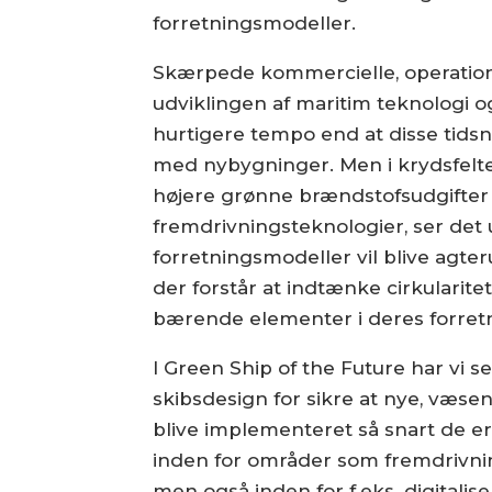
forretningsmodeller.
Skærpede kommercielle, operationel
udviklingen af maritim teknologi o
hurtigere tempo end at disse tids
med nybygninger. Men i krydsfeltet
højere grønne brændstofsudgifter 
fremdrivningsteknologier, ser det ud
forretningsmodeller vil blive agte
der forstår at indtænke cirkularite
bærende elementer i deres forret
I Green Ship of the Future har vi se
skibsdesign for sikre at nye, væse
blive implementeret så snart de er
inden for områder som fremdrivning
men også inden for f.eks. digitalis