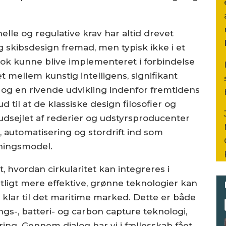
le og regulative krav har altid drevet
g skibsdesign fremad, men typisk ikke i et
nok kunne blive implementeret i forbindelse
 mellem kunstig intelligens, signifikant
og en rivende udvikling indenfor fremtidens
 til at de klassiske design filosofier og
rudsejlet af rederier og udstyrsproducenter
t, automatisering og stordrift ind som
ningsmodel.
t, hvordan cirkularitet kan integreres i
ntligt mere effektive, grønne teknologier kan
 klar til det maritime marked. Dette er både
s-, batteri- og carbon capture teknologi,
ering. Gennem dialog har vi i fællesskab fået