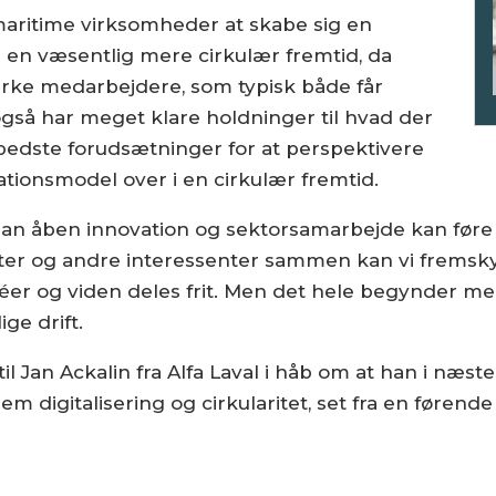
 maritime virksomheder at skabe sig en
 i en væsentlig mere cirkulær fremtid, da
rke medarbejdere, som typisk både får
også har meget klare holdninger til hvad der
de bedste forudsætninger for at perspektivere
ionsmodel over i en cirkulær fremtid.
rdan åben innovation og sektorsamarbejde kan føre
eter og andre interessenter sammen kan vi fremsk
idéer og viden deles frit. Men det hele begynder med
ge drift.
til Jan Ackalin fra Alfa Laval i håb om at han i næst
llem digitalisering og cirkularitet, set fra en føre