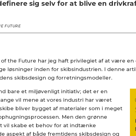
finere sig selv for at blive en drivkr
HE FUTURE
the Future har jeg haft privilegiet af at være en d
 løsninger inden for skibsindustrien. I denne artike
tidens skibsdesign og forretningsmodeller.
 bare et miljøvenligt initiativ; det er en
nge vil mene at vores industri har været
skibe bliver bygget af materialer som i meget
i ophugningsprocessen. Men den grønne
 at vil skabe et behov for at indtænke
de aspekt af både fremtidens skibsdesign og