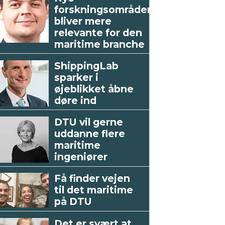
forskningsområder
bliver mere
relevante for den
maritime branche
ShippingLab
sparker i
øjeblikket åbne
døre ind
DTU vil gerne
uddanne flere
maritime
ingeniører
Få finder vejen
til det maritime
på DTU
Det er svært at