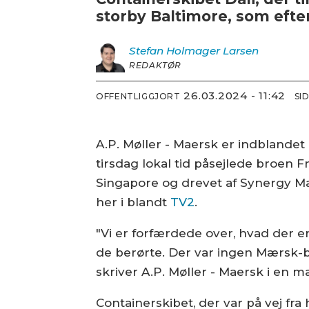
storby Baltimore, som efter
Stefan Holmager
Larsen
REDAKTØR
26.03.2024 - 11:42
OFFENTLIGGJORT
SI
A.P. Møller - Maersk er indblandet 
tirsdag lokal tid påsejlede broen F
Singapore og drevet af Synergy Mar
her i blandt
TV2
.
"Vi er forfærdede over, hvad der er 
de berørte. Der var ingen Mærsk-
skriver A.P. Møller - Maersk i en mai
Containerskibet, der var på vej fr