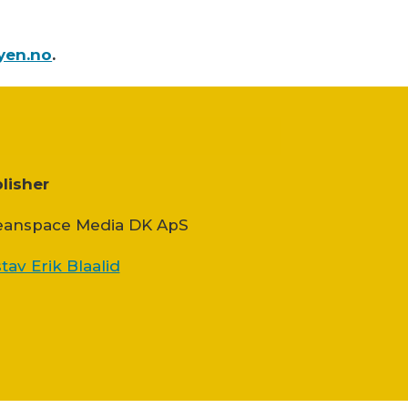
yen.no
.
lisher
anspace Media DK ApS
tav Erik Blaalid