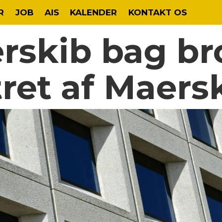
R
JOB
AIS
KALENDER
KONTAKT OS
rskib bag br
tret af Maers