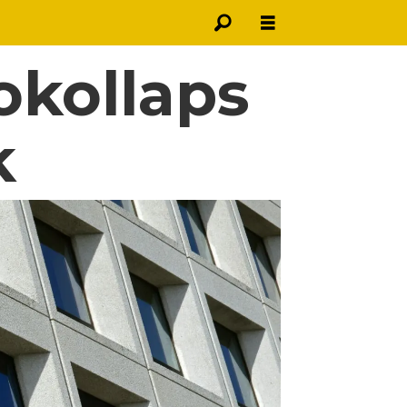
okollaps
k