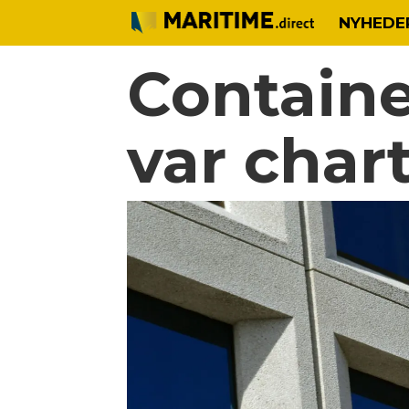
NYHEDE
Containe
var char