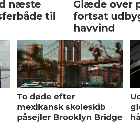
ed næste
Glæde over p
ferbåde til
fortsat udby
havvind
To døde efter
Ud
mexikansk skoleskib
gl
påsejler Brooklyn Bridge
hå