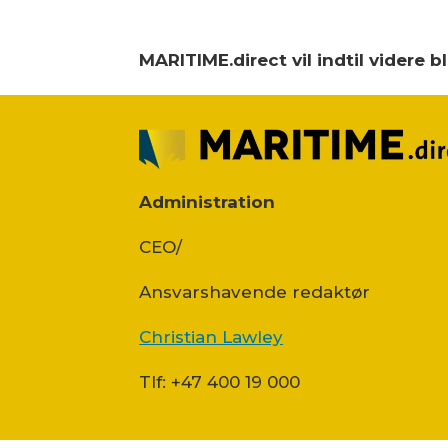
MARITIME.direct vil indtil videre 
Administration
CEO/
Ansvars­havende redaktør
Christian Lawley
Tlf: +47 400 19 000