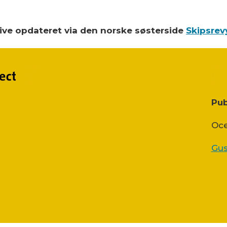
blive opdateret via den norske søsterside
Skipsrev
Pub
Oce
Gus