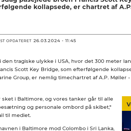
følgende kollapsede, er chartret af A.P.
26.03.2024 - 11:45
DST OPDATERET
i den tragiske ulykke i USA, hvor det 300 meter lan
rancis Scott Key Bridge, som efterfølgende kollapsed
ine Group, er nemlig timechartret af A.P. Møller -
sket i Baltimore, og vores tanker går til alle
V
besætning og personale ombord på skibet,"
l til mediet.
a havnen i Baltimore mod Colombo i Sri Lanka,