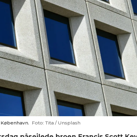
i København.
Foto: Tita / Unsplash
tirsdag påsejlede broen Francis Scott K