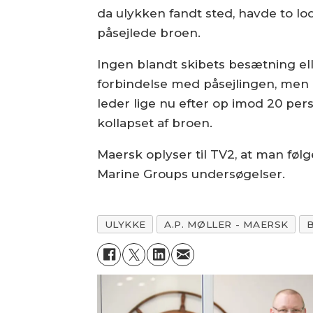
da ulykken fandt sted, havde to lo
påsejlede broen.
Ingen blandt skibets besætning ell
forbindelse med påsejlingen, men
leder lige nu efter op imod 20 per
kollapset af broen.
Maersk oplyser til TV2, at man fø
Marine Groups undersøgelser.
ULYKKE
A.P. MØLLER - MAERSK