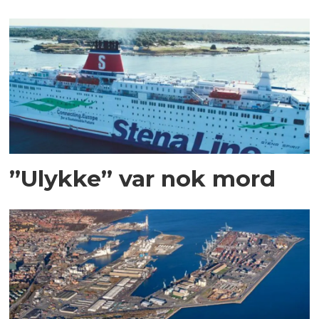
”Ulykke” var nok mord