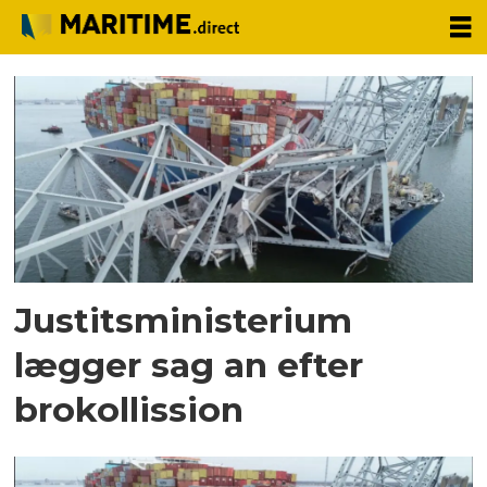
Tag:
francis
scott
key
bridge
Justitsministerium
lægger sag an efter
brokollission