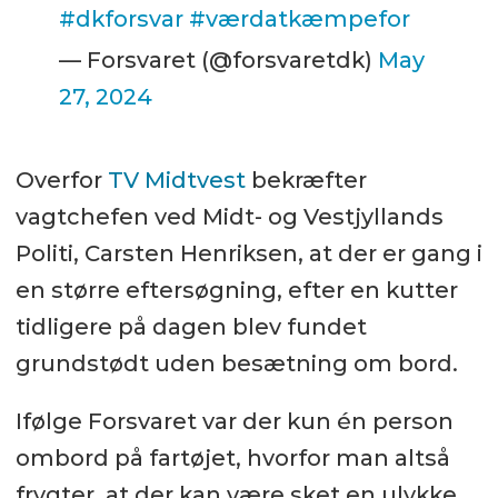
#dkforsvar
#værdatkæmpefor
— Forsvaret (@forsvaretdk)
May
27, 2024
Overfor
TV Midtvest
bekræfter
vagtchefen ved Midt- og Vestjyllands
Politi, Carsten Henriksen, at der er gang i
en større eftersøgning, efter en kutter
tidligere på dagen blev fundet
grundstødt uden besætning om bord.
Ifølge Forsvaret var der kun én person
ombord på fartøjet, hvorfor man altså
frygter, at der kan være sket en ulykke.