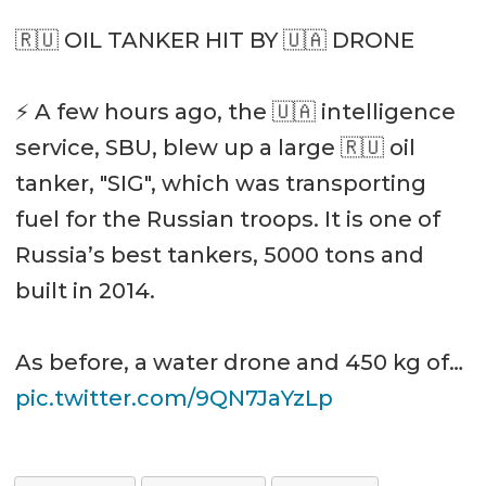
🇷🇺 OIL TANKER HIT BY 🇺🇦 DRONE
⚡️ A few hours ago, the 🇺🇦 intelligence
service, SBU, blew up a large 🇷🇺 oil
tanker, "SIG", which was transporting
fuel for the Russian troops. It is one of
Russia’s best tankers, 5000 tons and
built in 2014.
As before, a water drone and 450 kg of…
pic.twitter.com/9QN7JaYzLp