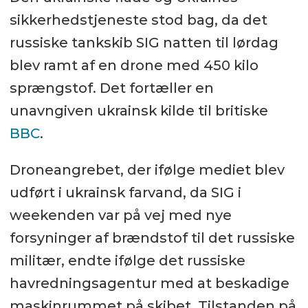
sikkerhedstjeneste stod bag, da det
russiske tankskib SIG natten til lørdag
blev ramt af en drone med 450 kilo
sprængstof. Det fortæller en
unavngiven ukrainsk kilde til britiske
BBC
.
Droneangrebet, der ifølge mediet blev
udført i ukrainsk farvand, da SIG i
weekenden var på vej med nye
forsyninger af brændstof til det russiske
militær, endte ifølge det russiske
havredningsagentur med at beskadige
maskinrummet på skibet. Tilstanden på