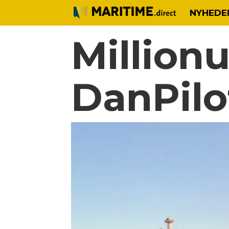
NYHEDE
Million
DanPilo