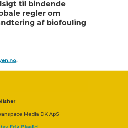
sigt til bindende
obale regler om
ndtering af biofouling
yen.no
.
lisher
anspace Media DK ApS
tav Erik Blaalid