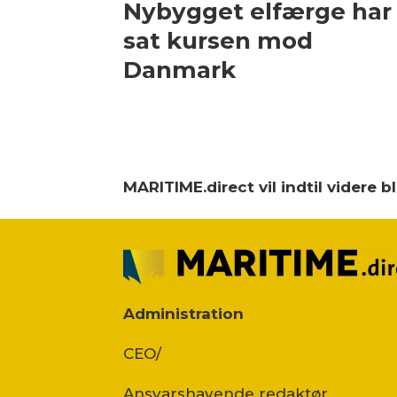
Nybygget elfærge har
sat kursen mod
Danmark
MARITIME.direct vil indtil videre 
Administration
CEO/
Ansvars­havende redaktør