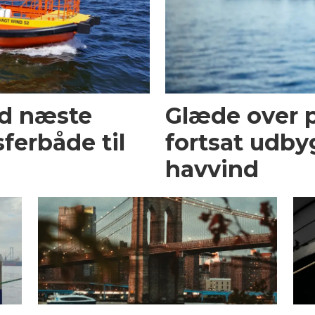
ed næste
Glæde over p
ferbåde til
fortsat udby
havvind