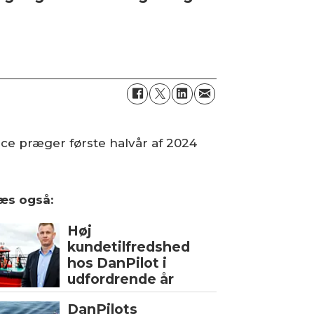
ice præger første halvår af 2024
æs også:
Høj
kundetilfredshed
hos DanPilot i
udfordrende år
DanPilots