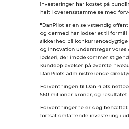
investeringer har kostet på bundli
helt i overensstemmelse med forv
"DanPilot er en selvstændig offentl
og dermed har lodseriet til formål
sikkerhed på konkurrencedygtige v
og innovation understreger vores d
lodseri, der imødekommer stigend
kundeoplevelser på øverste niveau,
DanPilots administrerende direktør
Forventningen til DanPilots netto
560 millioner kroner, og resultatet
Forventningerne er dog behæftet m
fortsat omfattende investering i ud