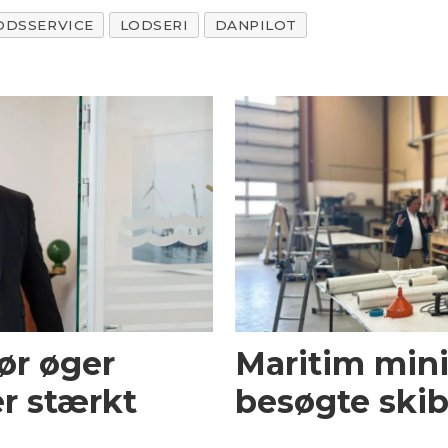
ODSSERVICE
LODSERI
DANPILOT
ør øger
Maritim mini
r stærkt
besøgte skib