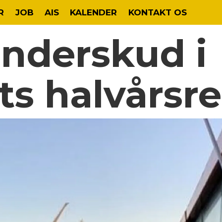
R
JOB
AIS
KALENDER
KONTAKT OS
underskud i
ts halvårsr