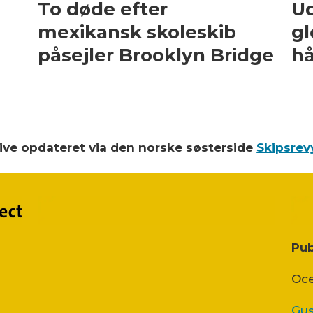
To døde efter
Ud
mexikansk skoleskib
gl
påsejler Brooklyn Bridge
hå
blive opdateret via den norske søsterside
Skipsrev
Pub
Oce
Gus