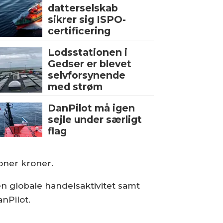
datterselskab
sikrer sig ISPO-
certificering
Lodsstationen i
Gedser er blevet
selvforsynende
med strøm
DanPilot må igen
sejle under særligt
flag
ioner kroner.
n globale handelsaktivitet samt
nPilot.