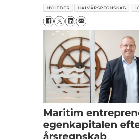
NYHEDER
HALVÅRSREGNSKAB
L
Maritim entrepren
egenkapitalen efte
årsregnskab