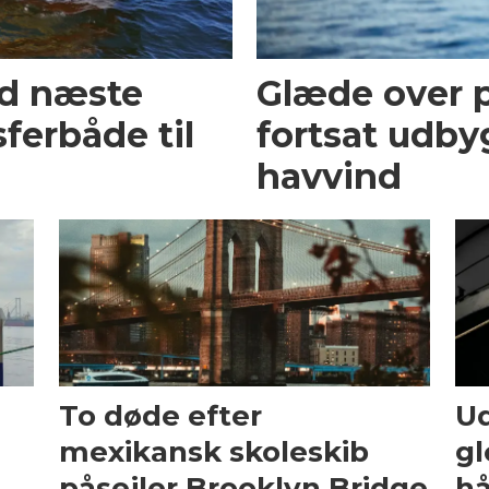
ed næste
Glæde over p
ferbåde til
fortsat udby
havvind
To døde efter
Ud
mexikansk skoleskib
gl
påsejler Brooklyn Bridge
hå