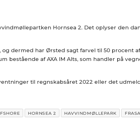
havvindmøllepartken Hornsea 2. Det oplyser den da
ge, og dermed har Ørsted sagt farvel til 50 procent
um bestående af AXA IM Alts, som handler på vegne
ventninger til regnskabsåret 2022 eller det udmel
FSHORE
HORNSEA 2
HAVVINDMØLLEPARK
FRAS