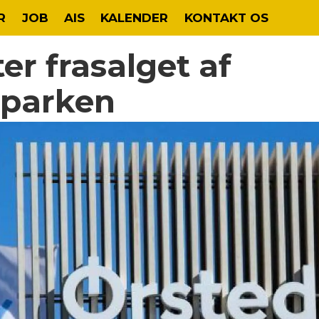
R
JOB
AIS
KALENDER
KONTAKT OS
er frasalget af
eparken