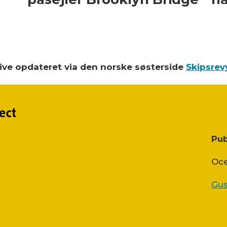
blive opdateret via den norske søsterside
Skipsrev
Pub
Oce
Gus