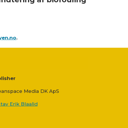
yen.no
.
lisher
anspace Media DK ApS
tav Erik Blaalid