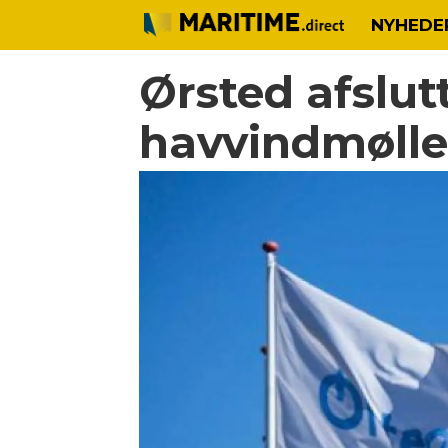
NYHEDE
Ørsted afslutt
havvindmøll