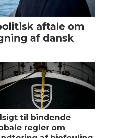
olitisk aftale om
gning af dansk
sigt til bindende
obale regler om
ndtering af biofouling