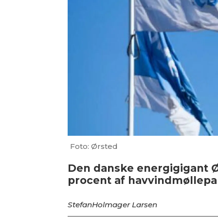
Foto: Ørsted
Den danske energigigant Ørs
procent af havvindmøllepa
Stefan
Holmager Larsen