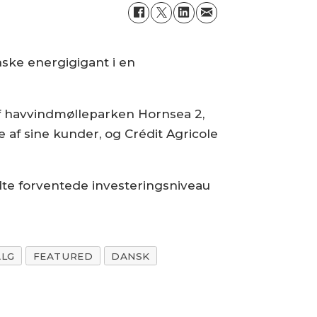
nske energigigant i en
 af havvindmølleparken Hornsea 2,
 af sine kunder, og Crédit Agricole
dte forventede investeringsniveau
ALG
FEATURED
DANSK