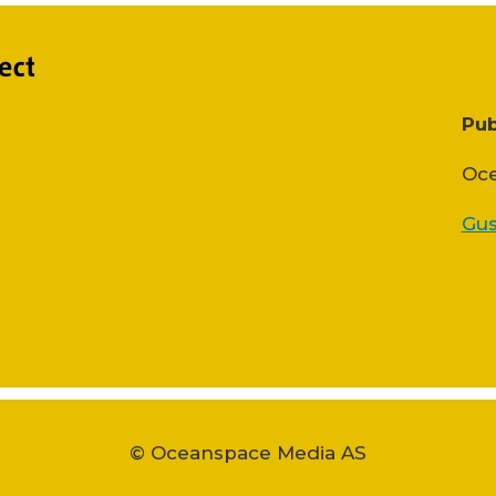
Pub
Oce
Gus
© Oceanspace Media AS