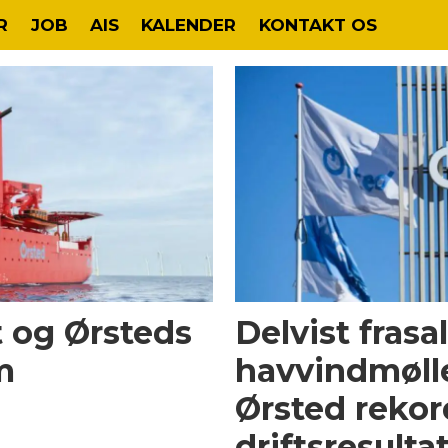
R
JOB
AIS
KALENDER
KONTAKT OS
t og Ørsteds
Delvist frasa
m
havvindmølle
Ørsted rekor
driftsresulta