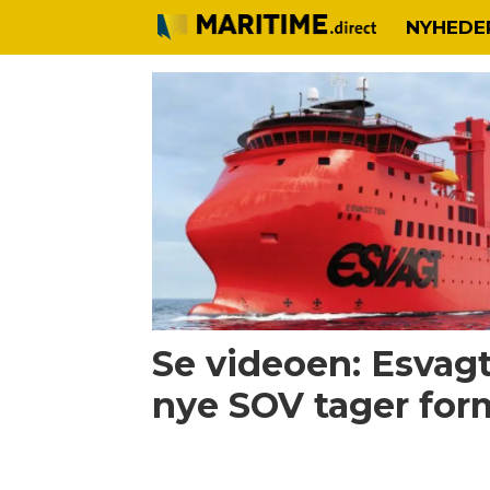
NYHEDE
Tag:
hornsea
2
Se videoen: Esvag
nye SOV tager for