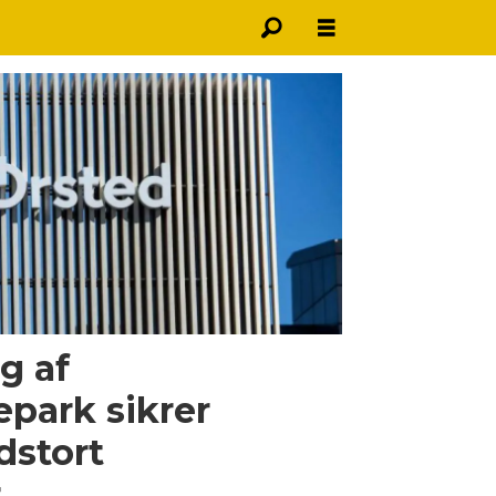
lg af
park sikrer
dstort
t