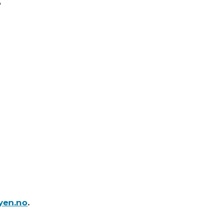
yen.no
.