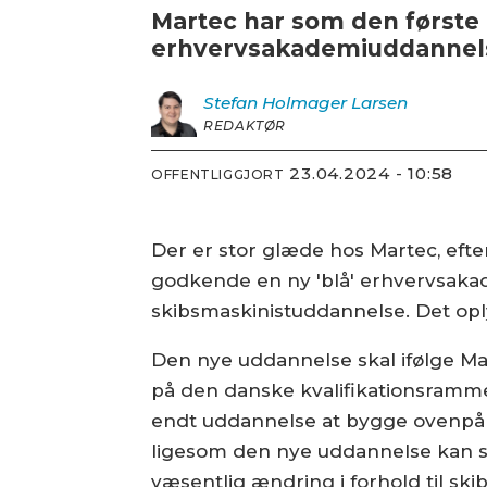
Martec har som den første m
erhvervsakademiuddannels
Stefan Holmager
Larsen
REDAKTØR
23.04.2024 - 10:58
OFFENTLIGGJORT
Der er stor glæde hos Martec, efte
godkende en ny 'blå' erhvervsaka
skibsmaskinistuddannelse. Det opl
Den nye uddannelse skal ifølge Ma
på den danske kvalifikationsramme,
endt uddannelse at bygge ovenpå 
ligesom den nye uddannelse kan 
væsentlig ændring i forhold til s