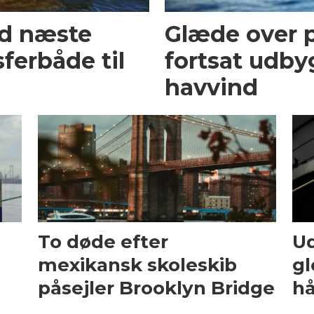
ed næste
Glæde over p
ferbåde til
fortsat udby
havvind
To døde efter
Ud
mexikansk skoleskib
gl
påsejler Brooklyn Bridge
hå