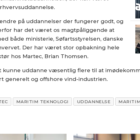
erhvervsuddannelse.
t ændre på uddannelser der fungerer godt, og
erfor har det været os magtpåliggende at
ed både ministerie, Søfartsstyrelsen, danske
hvervet. Der har været stor opbakning hele
rektør hos Martec, Brian Thomsen.
t kunne uddanne væsentlig flere til at imødekomm
rt generelt og offshore vind-industrien.
TEC
MARITIM TEKNOLOGI
UDDANNELSE
MARITI