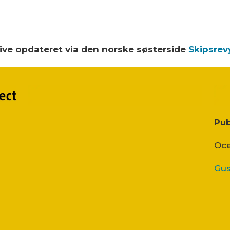
blive opdateret via den norske søsterside
Skipsrev
Pub
Oce
Gus