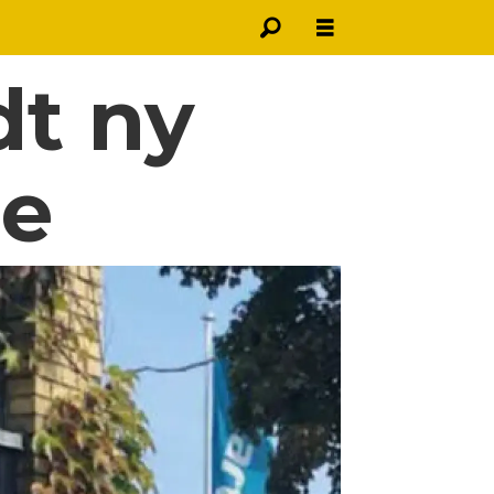
dt ny
se