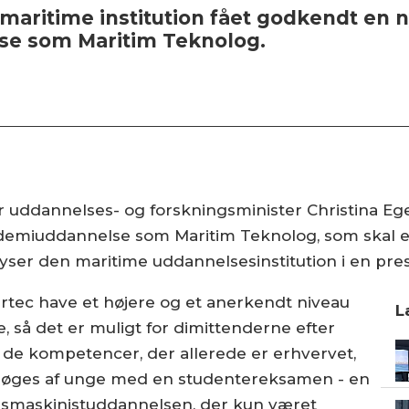
aritime institution fået godkendt en ny
e som Maritim Teknolog.
r uddannelses- og forskningsminister Christina Egel
demiuddannelse som Maritim Teknolog, som skal er
yser den maritime uddannelsesinstitution i en pr
rtec have et højere og et anerkendt niveau
L
 så det er muligt for dimittenderne efter
de kompetencer, der allerede er erhvervet,
søges af unge med en studentereksamen - en
kibsmaskinistuddannelsen, der kun været