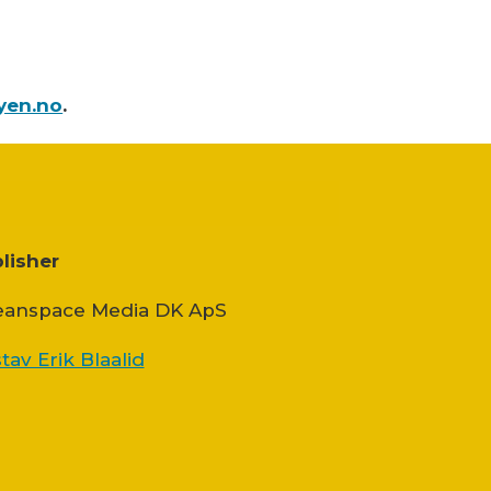
yen.no
.
lisher
anspace Media DK ApS
tav Erik Blaalid