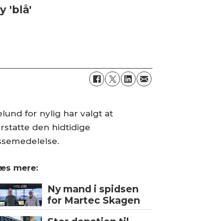
 'blå'
und for nylig har valgt at
statte den hidtidige
essemedelelse.
æs mere:
Ny mand i spidsen
for Martec Skagen