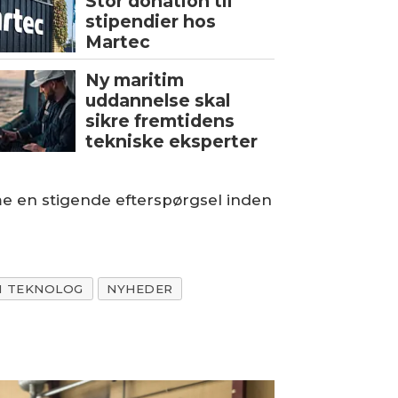
Stor donation til
stipendier hos
Martec
Ny maritim
uddannelse skal
sikre fremtidens
tekniske eksperter
e en stigende efterspørgsel inden
M TEKNOLOG
NYHEDER