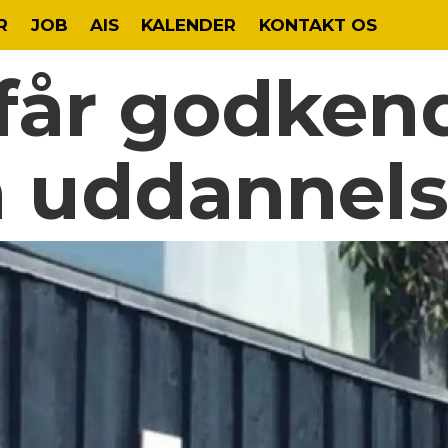
R
JOB
AIS
KALENDER
KONTAKT OS
får godken
m uddannel