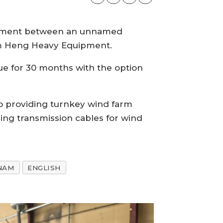
greement between an unnamed
Kim Heng Heavy Equipment.
e for 30 months with the option
to providing turnkey wind farm
lling transmission cables for wind
NAM
ENGLISH