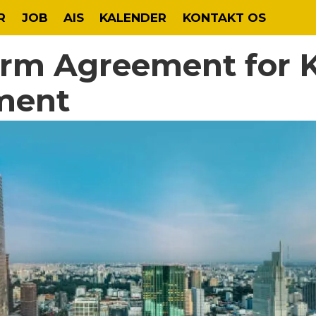
R
JOB
AIS
KALENDER
KONTAKT OS
rm Agreement for 
ment