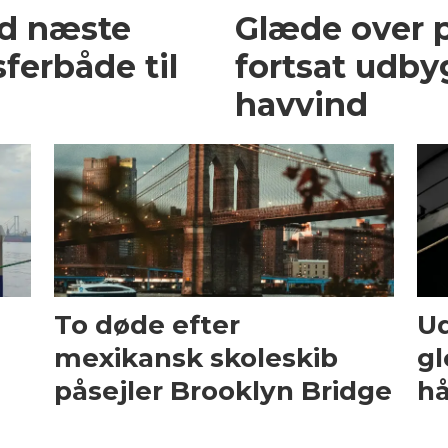
ed næste
Glæde over p
ferbåde til
fortsat udby
havvind
To døde efter
Ud
mexikansk skoleskib
gl
påsejler Brooklyn Bridge
hå