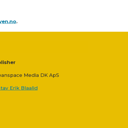
yen.no
.
lisher
anspace Media DK ApS
tav Erik Blaalid