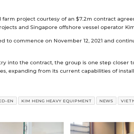
nd farm project courtesy of an $7.2m contract a
rojects and Singapore offshore vessel operator 
ted to commence on November 12, 2021 and continu
y into the contract, the group is one step closer 
es, expanding from its current capabilities of insta
ED-EN
KIM HENG HEAVY EQUIPMENT
NEWS
VIET