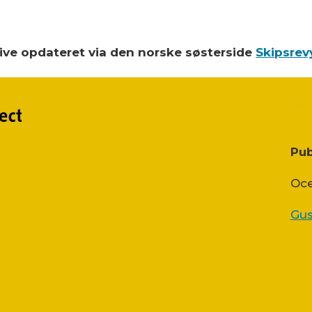
blive opdateret via den norske søsterside
Skipsrev
Pub
Oce
Gus