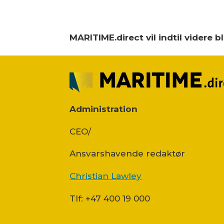
MARITIME.direct vil indtil videre 
Administration
CEO/
Ansvars­havende redaktør
Christian Lawley
Tlf: +47 400 19 000