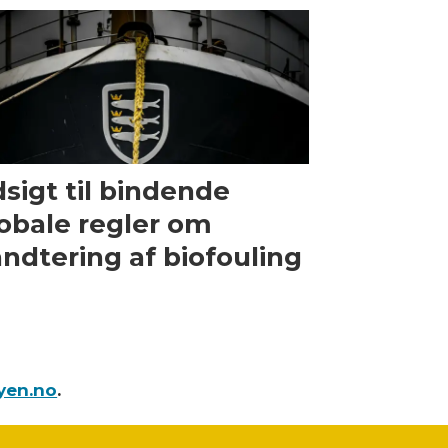
sigt til bindende
obale regler om
ndtering af biofouling
yen.no
.