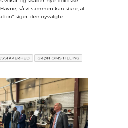
vilkår og skaber nye politiske
 Havne, så vi sammen kan sikre, at
tion” siger den nyvalgte
GSSIKKERHED
GRØN OMSTILLING