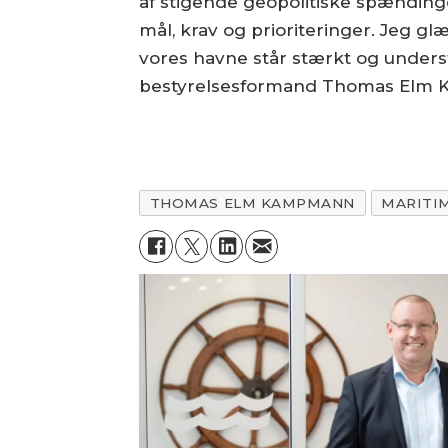
af stigende geopolitiske spænding
mål, krav og prioriteringer. Jeg gl
vores havne står stærkt og unders
bestyrelsesformand Thomas Elm
THOMAS ELM KAMPMANN
MARITI