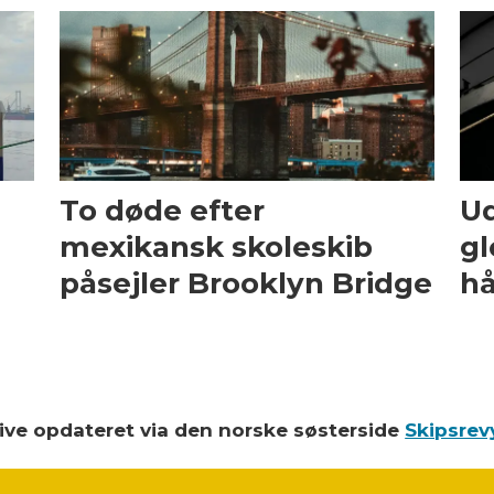
To døde efter
Ud
mexikansk skoleskib
gl
påsejler Brooklyn Bridge
hå
blive opdateret via den norske søsterside
Skipsrev