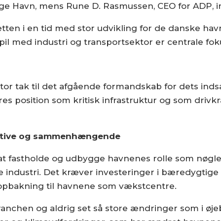
e Havn, mens Rune D. Rasmussen, CEO for ADP, 
tten i en tid med stor udvikling for de danske havn
il med industri og transportsektor er centrale f
stor tak til det afgående formandskab for dets i
es position som kritisk infrastruktur og som drivk
fektive og sammenhængende
 at fastholde og udbygge havnenes rolle som nøglen
 industri. Det kræver investeringer i bæredygtig
k opbakning til havnene som vækstcentre.
anchen og aldrig set så store ændringer som i øje