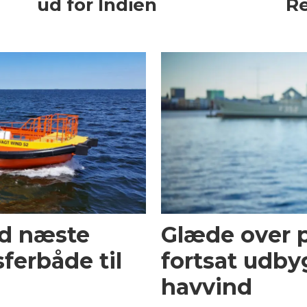
ud for Indien
Re
ed næste
Glæde over p
ferbåde til
fortsat udby
havvind