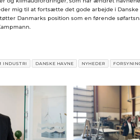
er og klimaudfordringer, som har ændret havnenes 
æder mig til at fortsætte det gode arbejde i Danske
tøtter Danmarks position som en førende søfartsna
 Kampmann.
M INDUSTRI
DANSKE HAVNE
NYHEDER
FORSYNIN