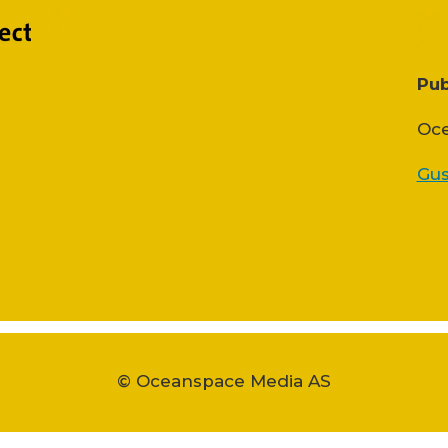
Pub
Oce
Gus
© Oceanspace Media AS