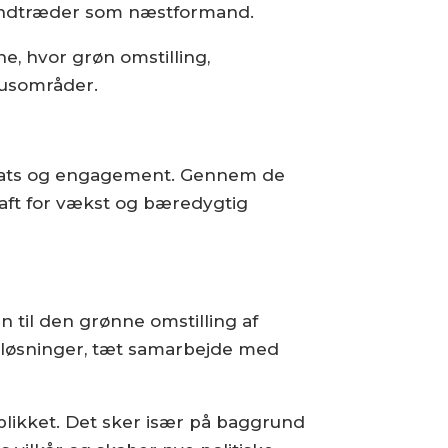
indtræder som næstformand.
e, hvor grøn omstilling,
okusområder.
ndsats og engagement. Gennem de
raft for vækst og bæredygtig
 til den grønne omstilling af
e løsninger, tæt samarbejde med
blikket. Det sker især på baggrund