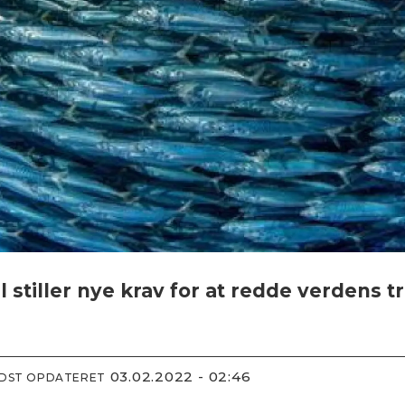
stiller nye krav for at redde verdens t
03.02.2022 - 02:46
IDST OPDATERET