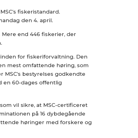
 MSC’s fiskeristandard.
andag den 4. april.
 Mere end 446 fiskerier, der
.
inden for fiskeriforvaltning. Den
 den mest omfattende høring, som
ter MSC’s bestyrelses godkendte
d en 60-dages offentlig
m vil sikre, at MSC-certificeret
ulminationen på 16 dybdegående
fattende høringer med forskere og