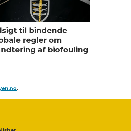
sigt til bindende
obale regler om
ndtering af biofouling
yen.no
.
lisher