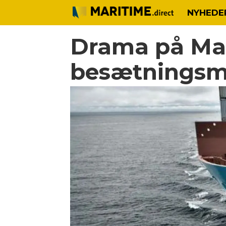
NYHEDE
Drama på Maer
besætnings