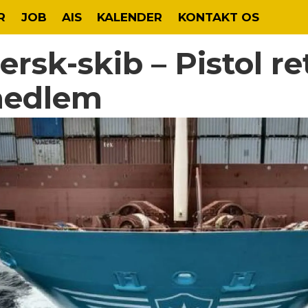
R
JOB
AIS
KALENDER
KONTAKT OS
sk-skib – Pistol r
medlem