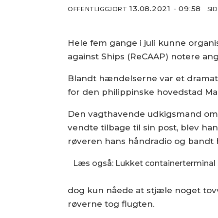
13.08.2021 - 09:58
OFFENTLIGGJORT
SI
Hele fem gange i juli kunne orga
against Ships (ReCAAP) notere ang
Blandt hændelserne var et dramatis
for den philippinske hovedstad Ma
Den vagthavende udkigsmand ombord
vendte tilbage til sin post, blev h
røveren hans håndradio og bandt h
Læs også: Lukket containerterminal 
dog kun nåede at stjæle noget tovv
røverne tog flugten.