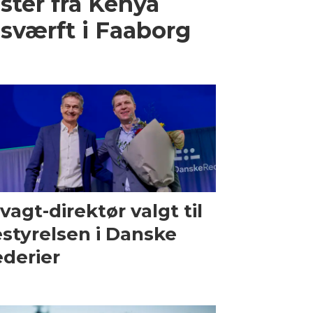
ster fra Kenya
sværft i Faaborg
vagt-direktør valgt til
styrelsen i Danske
derier