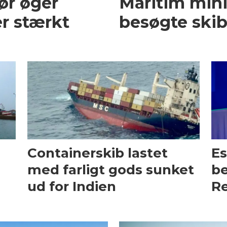
ør øger
Maritim mini
r stærkt
besøgte skib
Containerskib lastet
Es
med farligt gods sunket
be
ud for Indien
Re