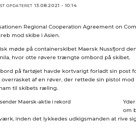
13.08.2021 - 10:14
DST OPDATERET
nisationen Regional Cooperation Agreement on Co
reb mod skibe i Asien.
k møde på containerskibet Maersk Nussfjord den 17
nila, hvor otte røvere trængte ombord på skibet.
 på fartøjet havde kortvarigt forladt sin post fo
an overrasket af en røver, der rettede sin pistol m
am til skibets ræling.
Yder
sender Maersk-aktie i rekord
om b
ærk, inden det lykkedes udkigsmanden at rive sig 