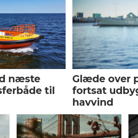
ed næste
Glæde over p
ferbåde til
fortsat udby
havvind