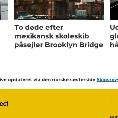
To døde efter
Ud
mexikansk skoleskib
gl
påsejler Brooklyn Bridge
hå
blive opdateret via den norske søsterside
Skipsrev
Pub