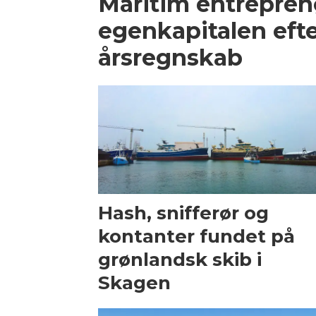
Maritim entrepren
egenkapitalen efte
årsregnskab
Hash, snifferør og
kontanter fundet på
grønlandsk skib i
Skagen