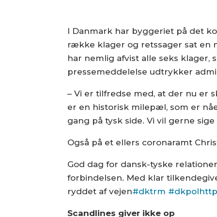
I Danmark har byggeriet på det ko
række klager og retssager sat en mi
har nemlig afvist alle seks klager
pressemeddelelse udtrykker admini
– Vi er tilfredse med, at der nu 
er en historisk milepæl, som er n
gang på tysk side. Vi vil gerne sig
Også på et ellers coronaramt Chri
God dag for dansk-tyske relationer
forbindelsen. Med klar tilkendegiv
ryddet af vejen
#dktrm
#dkpol
htt
Scandlines giver ikke op