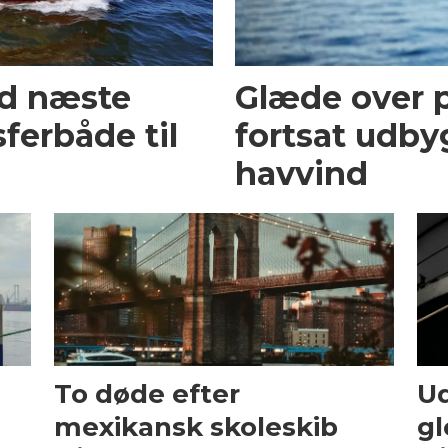
ed næste
Glæde over p
ferbåde til
fortsat udby
havvind
To døde efter
Ud
mexikansk skoleskib
gl