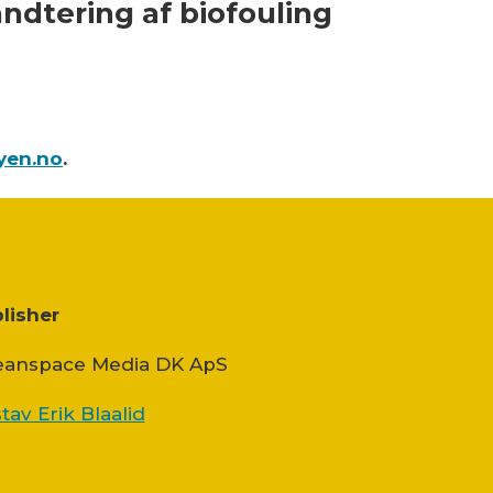
ndtering af biofouling
yen.no
.
lisher
anspace Media DK ApS
tav Erik Blaalid