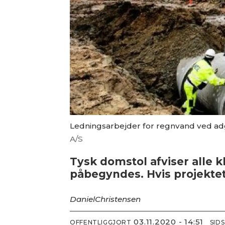
Ledningsarbejder for regnvand ved adg
A/S
Tysk domstol afviser alle 
påbegyndes. Hvis projektet 
Daniel
Christensen
03.11.2020 - 14:51
OFFENTLIGGJORT
SID