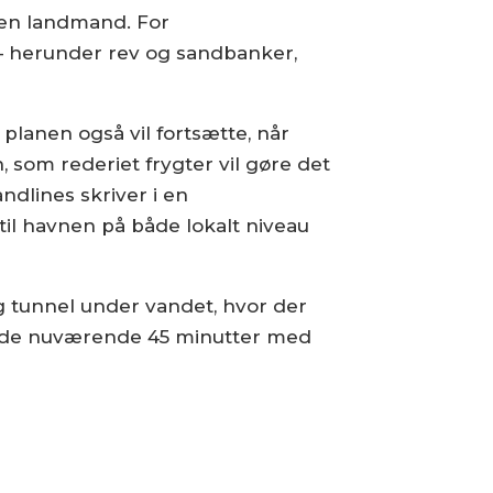
 en landmand. For
 – herunder rev og sandbanker,
planen også vil fortsætte, når
, som rederiet frygter vil gøre det
andlines skriver i en
il havnen på både lokalt niveau
ng tunnel under vandet, hvor der
 fra de nuværende 45 minutter med