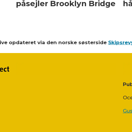
påsejler Brooklyn Bridge
hå
blive opdateret via den norske søsterside
Skipsrev
Pub
Oce
Gus