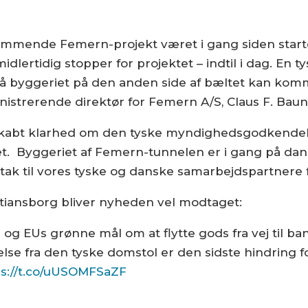
mmende Femern-projekt været i gang siden starte
dlertidig stopper for projektet – indtil i dag. En 
, så byggeriet på den anden side af bæltet kan komm
strerende direktør for Femern A/S, Claus F. Baunk
er skabt klarhed om den tyske myndighedsgodkende
ået. Byggeriet af Femern-tunnelen er i gang på dan
e tak til vores tyske og danske samarbejdspartnere f
stiansborg bliver nyheden vel modtaget:
 og EUs grønne mål om at flytte gods fra vej til b
else fra den tyske domstol er den sidste hindring f
ps://t.co/uUSOMFSaZF