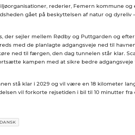
ljøorganisationer, rederier, Femern kommune og
redsheden gået på beskyttelsen af natur og dyreliv
, der sejler mellem Rødby og Puttgarden og efter 
lfreds med de planlagte adgangsveje ned til havnen
 køre ned til færgen, den dag tunnelen står klar. Sc
 fortsætte kampen med at sikre bedre adgangsveje t
nen stå klar i 2029 og vil være en 18 kilometer la
elsen vil forkorte rejsetiden i bil til 10 minutter
DANSK