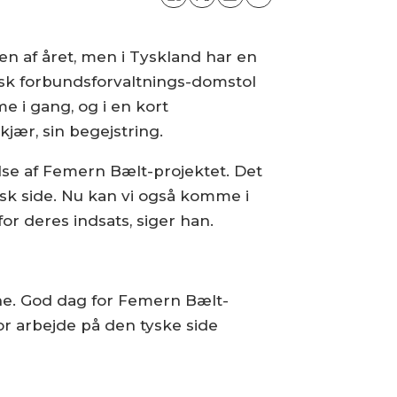
n af året, men i Tyskland har en
tysk forbundsforvaltnings-domstol
e i gang, og i en kort
jær, sin begejstring.
lse af Femern Bælt-projektet. Det
sk side. Nu kan vi også komme i
or deres indsats, siger han.
ane. God dag for Femern Bælt-
or arbejde på den tyske side