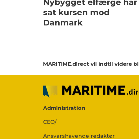
Nybygget elfærge har
sat kursen mod
Danmark
MARITIME.direct vil indtil videre 
Administration
CEO/
Ansvars­havende redaktør