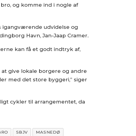
 bro, og komme ind i nogle af
res igangværende udvidelse og
ordingborg Havn, Jan-Jaap Cramer.
ne kan få et godt indtryk af,
 at give lokale borgere og andre
er med det store byggeri,” siger
igt cykler til arrangementet, da
BRO
SBJV
MASNEDØ