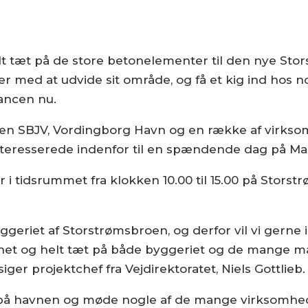
tæt på de store betonelementer til den nye Stors
 med at udvide sit område, og få et kig ind hos 
hancen nu.
øren SBJV, Vordingborg Havn og en række af virk
interesserede indenfor til en spændende dag på M
 i tidsrummet fra klokken 10.00 til 15.00 på Stor
yggeriet af Storstrømsbroen, og derfor vil vi gerne
et og helt tæt på både byggeriet og de mange mas
ger projektchef fra Vejdirektoratet, Niels Gottlieb.
å havnen og møde nogle af de mange virksomhed