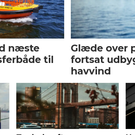
ed næste
Glæde over p
ferbåde til
fortsat udby
havvind