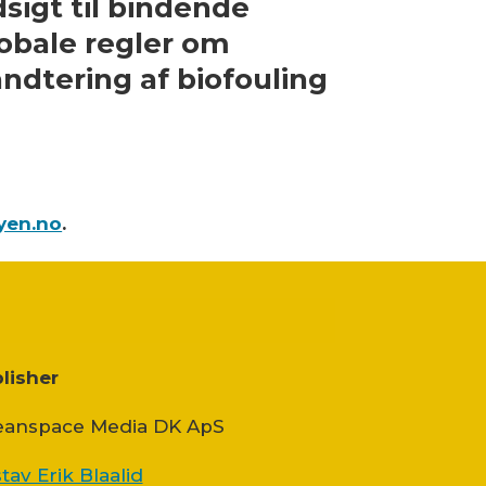
sigt til bindende
obale regler om
ndtering af biofouling
yen.no
.
lisher
anspace Media DK ApS
tav Erik Blaalid