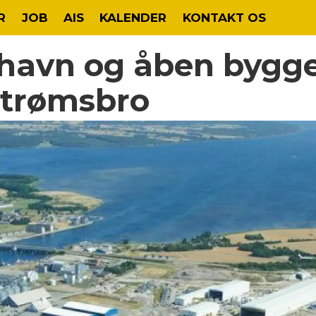
R
JOB
AIS
KALENDER
KONTAKT OS
 havn og åben bygg
strømsbro