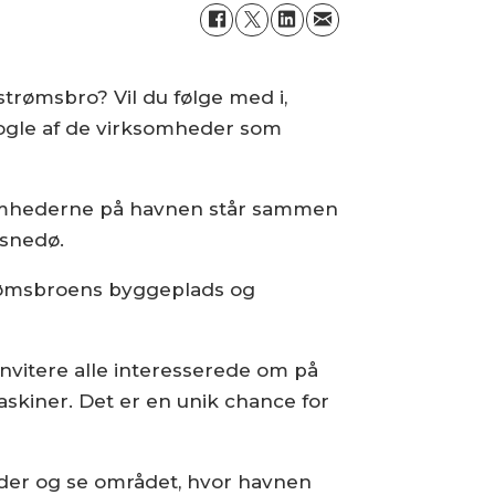
trømsbro? Vil du følge med i,
nogle af de virksomheder som
somhederne på havnen står sammen
asnedø.
strømsbroens byggeplads og
 invitere alle interesserede om på
kiner. Det er en unik chance for
er og se området, hvor havnen