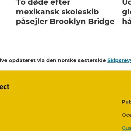
To døde efter
Ud
mexikansk skoleskib
gl
påsejler Brooklyn Bridge
hå
blive opdateret via den norske søsterside
Skipsrev
Pub
Oce
Gus