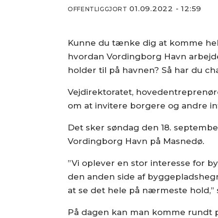
01.09.2022 - 12:59
OFFENTLIGGJORT
Kunne du tænke dig at komme helt 
hvordan Vordingborg Havn arbejder
holder til på havnen? Så har du c
Vejdirektoratet, hovedentrepren
om at invitere borgere og andre 
Det sker søndag den 18. september
Vordingborg Havn på Masnedø.
”Vi oplever en stor interesse for b
den anden side af byggepladshegn
at se det hele på nærmeste hold,” si
På dagen kan man komme rundt p