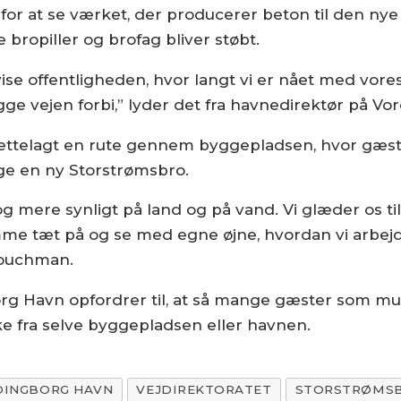
for at se værket, der producerer beton til den nye
 bropiller og brofag bliver støbt.
 vise offentligheden, hvor langt vi er nået med vo
ge vejen forbi,” lyder det fra havnedirektør på V
ttelagt en rute gennem byggepladsen, hvor gæster
gge en ny Storstrømsbro.
 mere synligt på land og på vand. Vi glæder os til
me tæt på og se med egne øjne, hvordan vi arbejd
rouchman.
rg Havn opfordrer til, at så mange gæster som mul
kke fra selve byggepladsen eller havnen.
DINGBORG HAVN
VEJDIREKTORATET
STORSTRØMS