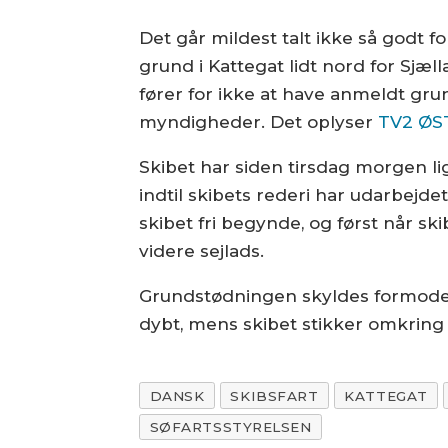
Det går mildest talt ikke så godt f
grund i Kattegat lidt nord for Sjæl
fører for ikke at have anmeldt gru
myndigheder. Det oplyser
TV2 ØS
Skibet har siden tirsdag morgen lig
indtil skibets rederi har udarbejd
skibet fri begynde, og først når ski
videre sejlads.
Grundstødningen skyldes formodentl
dybt, mens skibet stikker omkring
DANSK
SKIBSFART
KATTEGAT
SØFARTSSTYRELSEN