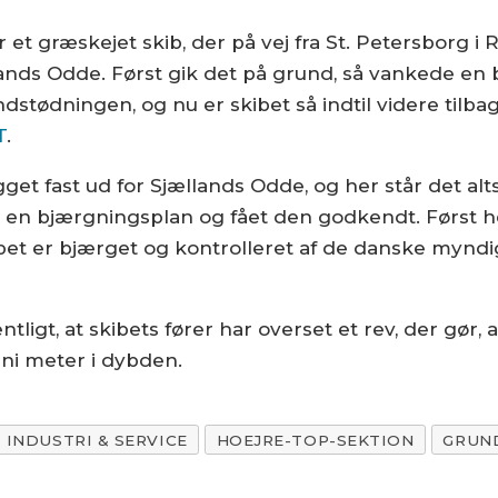
or et græskejet skib, der på vej fra St. Petersborg 
lands Odde. Først gik det på grund, så vankede en b
ndstødningen, og nu er skibet så indtil videre tilb
T
.
get fast ud for Sjællands Odde, og her står det alt
et en bjærgningsplan og fået den godkendt. Først 
bet er bjærget og kontrolleret af de danske myndighe
igt, at skibets fører har overset et rev, der gør, 
 ni meter i dybden.
INDUSTRI & SERVICE
HOEJRE-TOP-SEKTION
GRUN