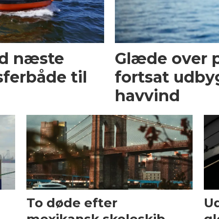
ed næste
Glæde over p
ferbåde til
fortsat udby
havvind
To døde efter
Ud