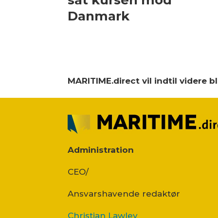
sat kursen mod
Danmark
MARITIME.direct vil indtil videre 
Administration
CEO/
Ansvars­havende redaktør
Christian Lawley