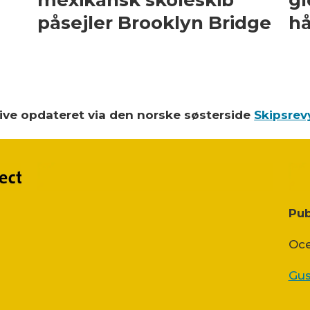
mexikansk skoleskib
gl
påsejler Brooklyn Bridge
hå
blive opdateret via den norske søsterside
Skipsrev
Pub
Oce
Gus