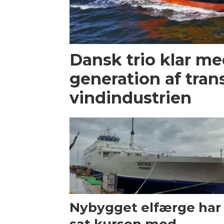
Dansk trio klar m
generation af trans
vindindustrien
Nybygget elfærge har