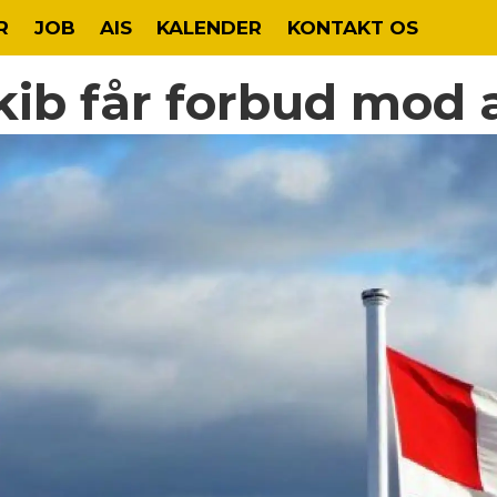
R
JOB
AIS
KALENDER
KONTAKT OS
ib får forbud mod a