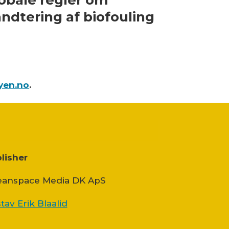
obale regler om
ndtering af biofouling
yen.no
.
lisher
anspace Media DK ApS
tav Erik Blaalid