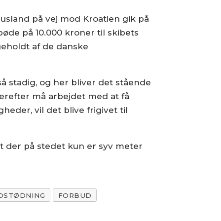
i Rusland på vej mod Kroatien gik på
øde på 10.000 kroner til skibets
ageholdt af de danske
så stadig, og her bliver det stående
herefter må arbejdet med at få
der, vil det blive frigivet til
at der på stedet kun er syv meter
DSTØDNING
FORBUD