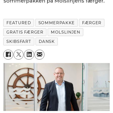
sommerpakken på Molslinjens færger.
FEATURED
SOMMERPAKKE
FÆRGER
GRATIS FÆRGER
MOLSLINJEN
SKIBSFART
DANSK