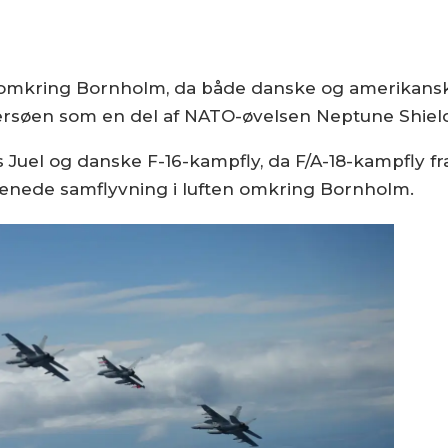
ften omkring Bornholm, da både danske og amerika
ersøen som en del af NATO-øvelsen Neptune Shield
s Juel og danske F-16-kampfly, da F/A-18-kampfly 
rænede samflyvning i luften omkring Bornholm.