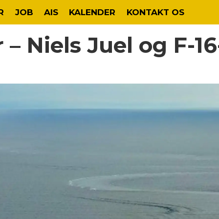
R
JOB
AIS
KALENDER
KONTAKT OS
r – Niels Juel og F-1