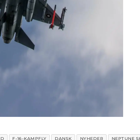
ED
F-16-KAMPFLY
DANSK
NYHEDER
NEPTUNE S