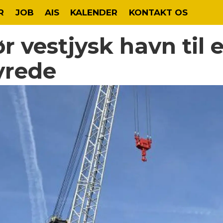
R
JOB
AIS
KALENDER
KONTAKT OS
r vestjysk havn til 
yrede