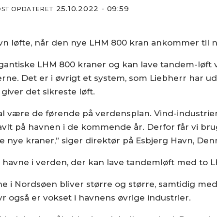
25.10.2022 - 09:59
DST OPDATERET
avn løfte, når den nye LHM 800 kran ankommer til
igantiske LHM 800 kraner og kan lave tandem-løft vi
erne. Det er i øvrigt et system, som Liebherr har 
iver det sikreste løft.
kal være de førende på verdensplan. Vind-industrien
avlt på havnen i de kommende år. Derfor får vi brug
 de nye kraner,” siger direktør på Esbjerg Havn, Den
e havne i verden, der kan lave tandemløft med to 
 i Nordsøen bliver større og større, samtidig med
 også er vokset i havnens øvrige industrier.