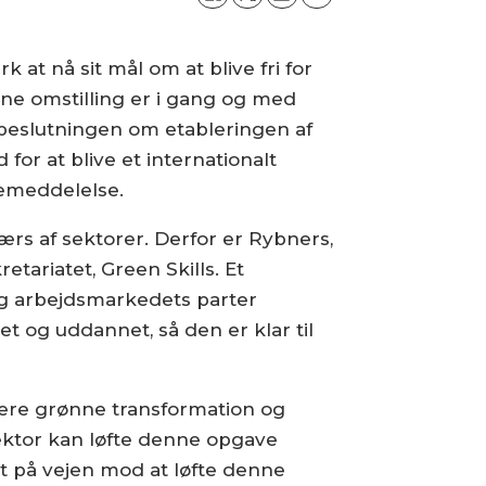
at nå sit mål om at blive fri for
nne omstilling er i gang og med
 beslutningen om etableringen af
or at blive et internationalt
semeddelelse.
rs af sektorer. Derfor er Rybners,
ariatet, Green Skills. Et
og arbejdsmarkedets parter
t og uddannet, så den er klar til
idere grønne transformation og
ektor kan løfte denne opgave
idt på vejen mod at løfte denne