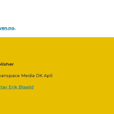
yen.no
.
lisher
anspace Media DK ApS
tav Erik Blaalid