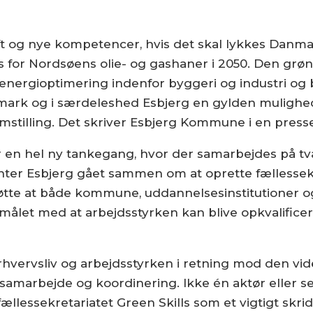
t og nye kompetencer, hvis det skal lykkes Danmark 
es for Nordsøens olie- og gashaner i 2050. Den grø
energioptimering indenfor byggeri og industri og
ark og i særdeleshed Esbjerg en gylden mulighed f
mstilling. Det skriver Esbjerg Kommune i en pres
en hel ny tankegang, hvor der samarbejdes på tvæ
er Esbjerg gået sammen om at oprette fællessekret
støtte at både kommune, uddannelsesinstitutioner 
målet med at arbejdsstyrken kan blive opkvalificere
erhvervsliv og arbejdsstyrken i retning mod den v
samarbejde og koordinering. Ikke én aktør eller s
 fællessekretariatet Green Skills som et vigtigt skr