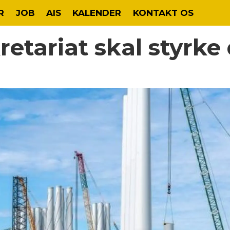
R
JOB
AIS
KALENDER
KONTAKT OS
retariat skal styrk