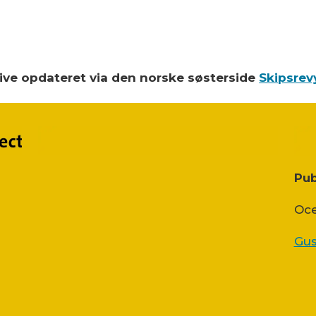
blive opdateret via den norske søsterside
Skipsrev
Pub
Oce
Gus