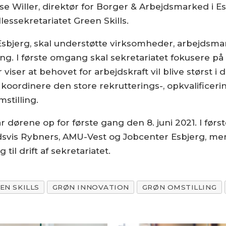
Lise Willer, direktør for Borger & Arbejdsmarked i
essekretariatet Green Skills.
i Esbjerg, skal understøtte virksomheder, arbejdsm
ing. I første omgang skal sekretariatet fokusere på
viser at behovet for arbejdskraft vil blive størst i
 koordinere den store rekrutterings-, opkvalifice
stilling.
lår dørene op for første gang den 8. juni 2021. I 
vis Rybners, AMU-Vest og Jobcenter Esbjerg, men 
til drift af sekretariatet.
EN SKILLS
GRØN INNOVATION
GRØN OMSTILLING