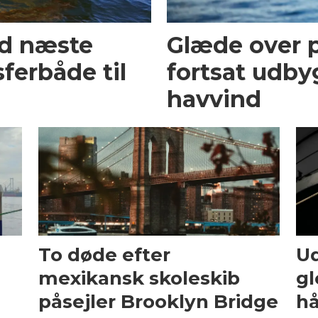
ed næste
Glæde over p
ferbåde til
fortsat udby
havvind
To døde efter
Ud
mexikansk skoleskib
gl
påsejler Brooklyn Bridge
hå