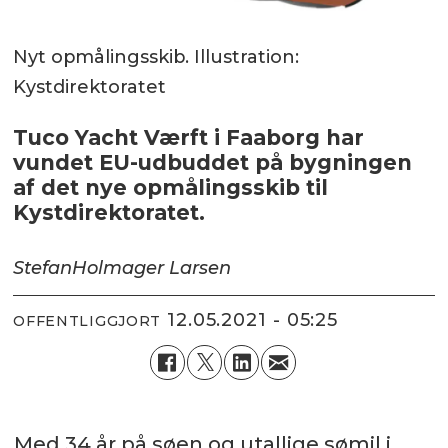
Nyt opmålingsskib. Illustration:
Kystdirektoratet
Tuco Yacht Værft i Faaborg har
vundet EU-udbuddet på bygningen
af det nye opmålingsskib til
Kystdirektoratet.
Stefan
Holmager Larsen
12.05.2021 - 05:25
OFFENTLIGGJORT
Med 34 år på søen og utallige sømil i