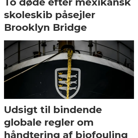
To døde efter mexikansk
skoleskib påsejler
Brooklyn Bridge
Udsigt til bindende
globale regler om
håndtering af biofouling