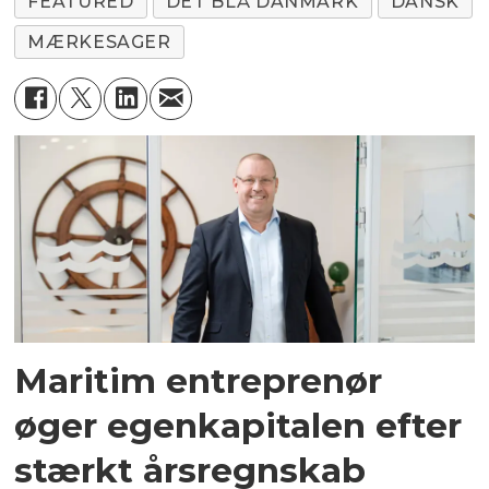
FEATURED
DET BLÅ DANMARK
DANSK
MÆRKESAGER
Maritim entreprenør
øger egenkapitalen efter
stærkt årsregnskab