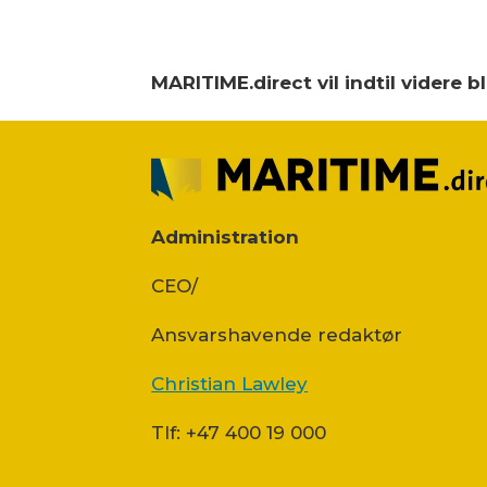
MARITIME.direct vil indtil videre 
Administration
CEO/
Ansvars­havende redaktør
Christian Lawley
Tlf: +47 400 19 000