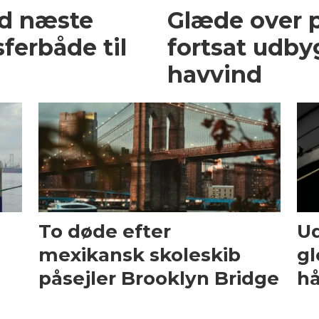
ed næste
Glæde over p
ferbåde til
fortsat udby
havvind
To døde efter
Ud
mexikansk skoleskib
gl
påsejler Brooklyn Bridge
hå