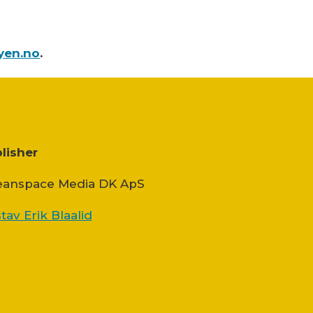
yen.no
.
lisher
anspace Media DK ApS
tav Erik Blaalid