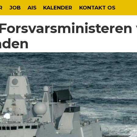
R
JOB
AIS
KALENDER
KONTAKT OS
 Forsvarsministeren 
låden