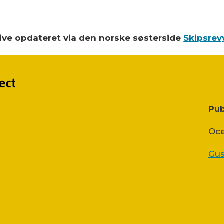
blive opdateret via den norske søsterside
Skipsrev
Pub
Oce
Gus