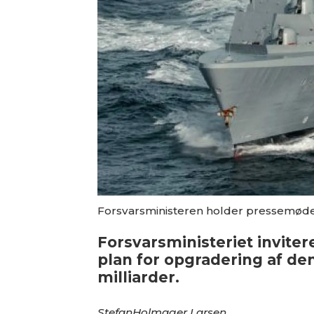
Forsvarsministeren holder pressemøde 
Forsvarsministeriet invite
plan for opgradering af den
milliarder.
Stefan
Holmager Larsen