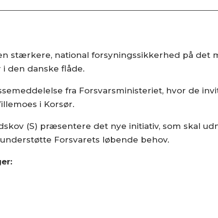
en stærkere, national forsyningssikkerhed på det 
 i den danske flåde.
essemeddelelse fra Forsvarsministeriet, hvor de inv
llemoes i Korsør.
dskov (S) præsentere det nye initiativ, som skal ud
t understøtte Forsvarets løbende behov.
er: