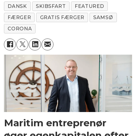
DANSK
SKIBSFART
FEATURED
FÆRGER
GRATIS FÆRGER
SAMSØ
CORONA
Maritim entreprenør
øger egenkapitalen efter