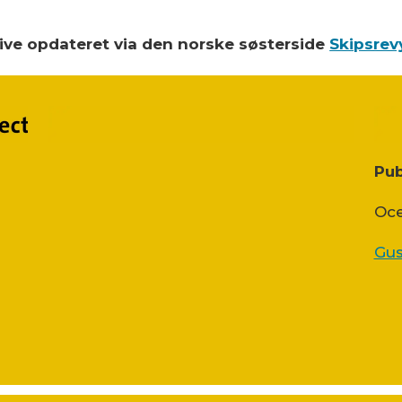
blive opdateret via den norske søsterside
Skipsrev
Pub
Oce
Gus