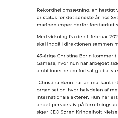
Rekordhøj omsætning, en hastigt 
er status for det seneste år hos Sva
marinepumper derfor forstærket si
Med virkning fra den 1. februar 2
skal indgå i direktionen sammen m
43-årige Christina Borin kommer t
Gamesa, hvor hun har arbejdet siden
ambitionerne om fortsat global væ
“Christina Borin har en markant inte
organisation, hvor halvdelen af m
internationale aktører. Hun har er
andet perspektiv på forretningsudvi
siger CEO Søren Kringelholt Nielse