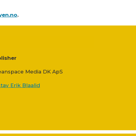
yen.no
.
lisher
anspace Media DK ApS
tav Erik Blaalid