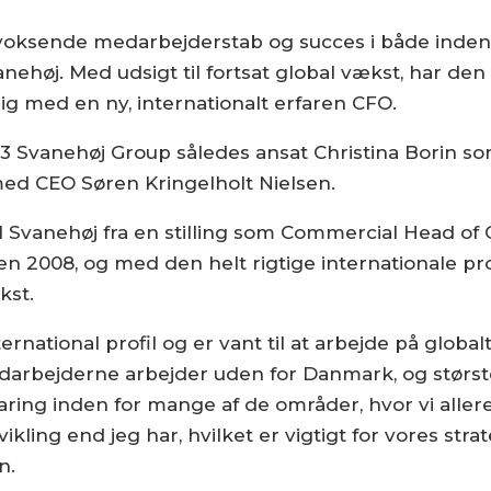
voksende medarbejderstab og succes i både inden-
nehøj. Med udsigt til fortsat global vækst, har den 
g med en ny, internationalt erfaren CFO.
023 Svanehøj Group således ansat Christina Borin s
ed CEO Søren Kringelholt Nielsen.
il Svanehøj fra en stilling som Commercial Head o
 2008, og med den helt rigtige internationale profi
kst.
rnational profil og er vant til at arbejde på global
edarbejderne arbejder uden for Danmark, og størs
faring inden for mange af de områder, hvor vi alle
kling end jeg har, hvilket er vigtigt for vores stra
n.