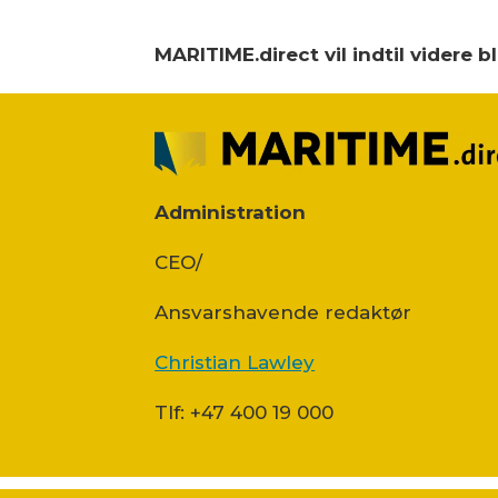
MARITIME.direct vil indtil videre 
Administration
CEO/
Ansvars­havende redaktør
Christian Lawley
Tlf: +47 400 19 000