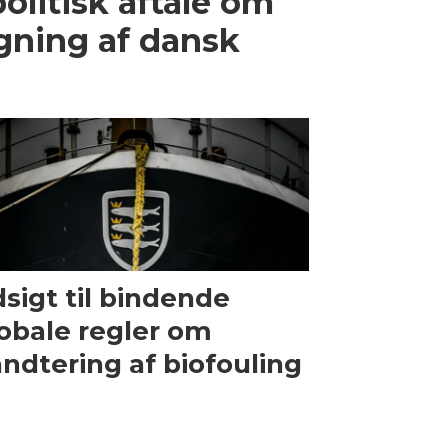
olitisk aftale om
gning af dansk
sigt til bindende
obale regler om
ndtering af biofouling