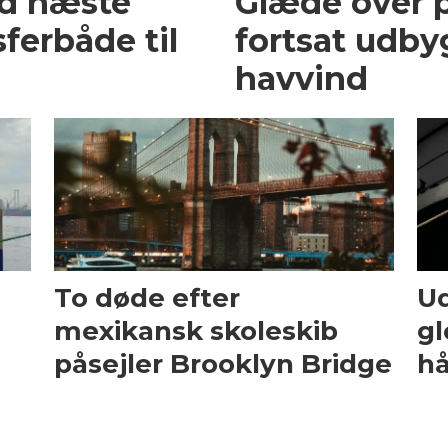
ed næste
Glæde over p
ferbåde til
fortsat udby
havvind
To døde efter
Ud
mexikansk skoleskib
gl
påsejler Brooklyn Bridge
hå