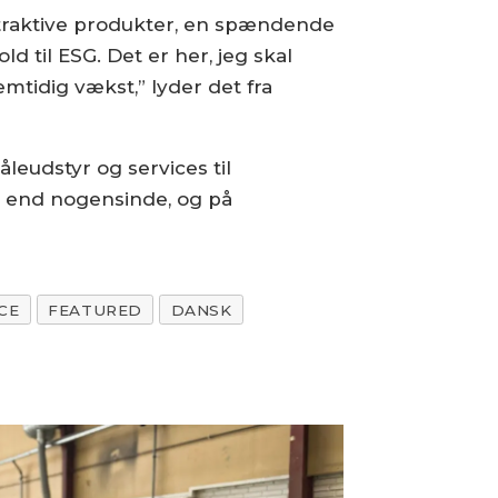
traktive produkter, en spændende
d til ESG. Det er her, jeg skal
mtidig vækst,” lyder det fra
leudstyr og services til
 end nogensinde, og på
CE
FEATURED
DANSK