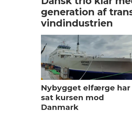
Dansk trio klar m
generation af trans
vindindustrien
Nybygget elfærge har
sat kursen mod
Danmark