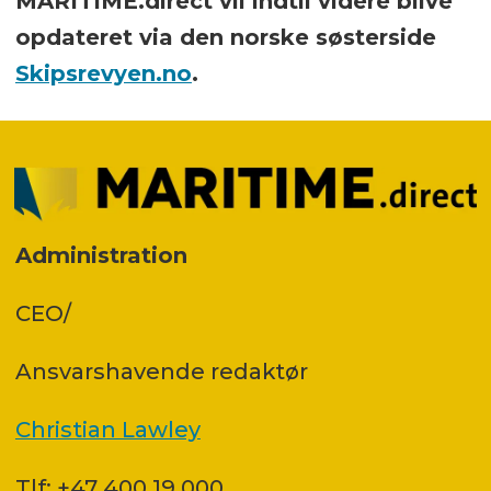
MARITIME.direct vil indtil videre blive
opdateret via den norske søsterside
Skipsrevyen.no
.
Administration
CEO/
Ansvars­havende redaktør
Christian Lawley
Tlf: +47 400 19 000