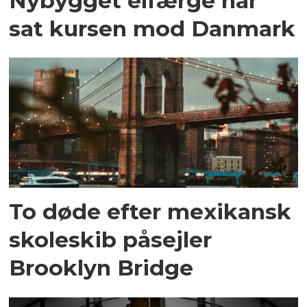
Nybygget elfærge har
sat kursen mod Danmark
To døde efter mexikansk
skoleskib påsejler
Brooklyn Bridge