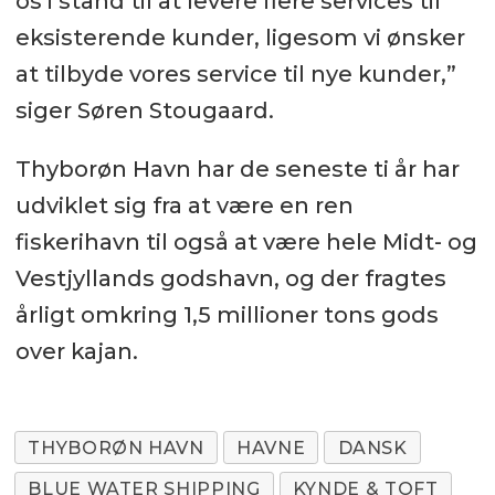
os i stand til at levere flere services til
eksisterende kunder, ligesom vi ønsker
at tilbyde vores service til nye kunder,”
siger Søren Stougaard.
Thyborøn Havn har de seneste ti år har
udviklet sig fra at være en ren
fiskerihavn til også at være hele Midt- og
Vestjyllands godshavn, og der fragtes
årligt omkring 1,5 millioner tons gods
over kajan.
THYBORØN HAVN
HAVNE
DANSK
BLUE WATER SHIPPING
KYNDE & TOFT