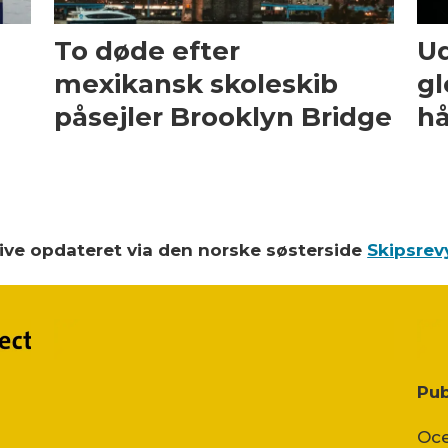
To døde efter
Ud
mexikansk skoleskib
gl
påsejler Brooklyn Bridge
hå
blive opdateret via den norske søsterside
Skipsrev
Pub
Oce