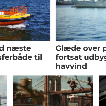
ed næste
Glæde over p
ferbåde til
fortsat udby
havvind