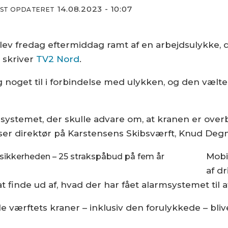
14.08.2023 - 10:07
DST OPDATERET
lev fredag eftermiddag ramt af en arbejdsulykke,
t skriver
TV2 Nord
.
 noget til i forbindelse med ulykken, og den vælted
ystemet, der skulle advare om, at kranen er overbel
ser direktør på Karstensens Skibsværft, Knud Degn,
Mobi
sikkerheden – 25 strakspåbud på fem år
af d
at finde ud af, hvad der har fået alarmsystemet til at
le værftets kraner – inklusiv den forulykkede – blive