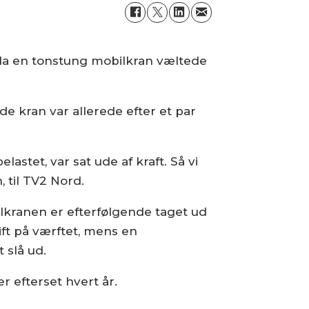
 da en tonstung mobilkran væltede
e kran var allerede efter et par
astet, var sat ude af kraft. Så vi
 til TV2 Nord.
lkranen er efterfølgende taget ud
rift på værftet, mens en
 slå ud.
r efterset hvert år.