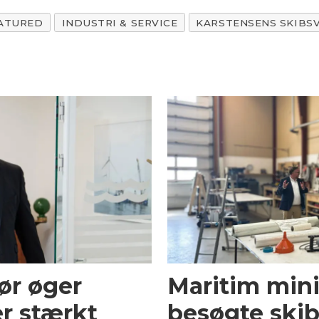
ATURED
INDUSTRI & SERVICE
KARSTENSENS SKIBS
ør øger
Maritim mini
r stærkt
besøgte skib