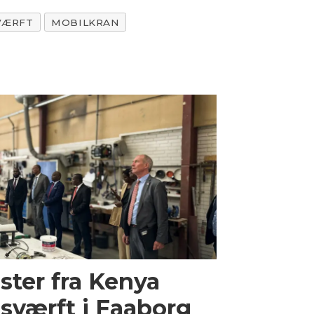
VÆRFT
MOBILKRAN
ster fra Kenya
sværft i Faaborg