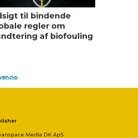
sigt til bindende
obale regler om
ndtering af biofouling
yen.no
.
lisher
anspace Media DK ApS