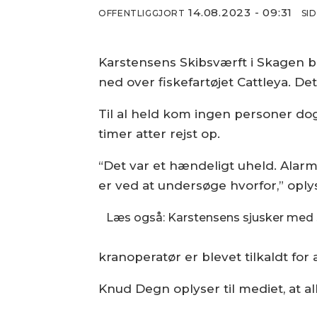
14.08.2023 - 09:31
OFFENTLIGGJORT
SI
Karstensens Skibsværft i Skagen b
ned over fiskefartøjet Cattleya. De
Til al held kom ingen personer dog
timer atter rejst op.
“Det var et hændeligt uheld. Alarms
er ved at undersøge hvorfor,” oply
Læs også: Karstensens sjusker med 
kranoperatør er blevet tilkaldt for 
Knud Degn oplyser til mediet, at al