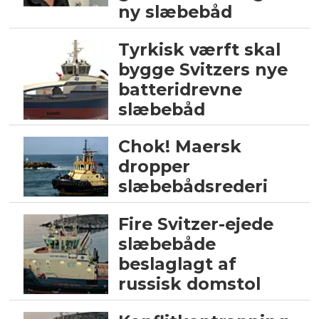
ny slæbebåd
Tyrkisk værft skal
bygge Svitzers nye
batteridrevne
slæbebåd
Chok! Maersk
dropper
slæbebådsrederi
Fire Svitzer-ejede
slæbebåde
beslaglagt af
russisk domstol