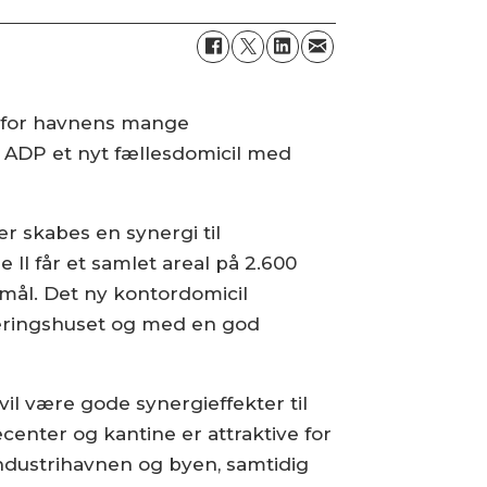
n for havnens mange
 ADP et nyt fællesdomicil med
r skabes en synergi til
II får et samlet areal på 2.600
rmål. Det ny kontordomicil
eringshuset og med en god
vil være gode synergieffekter til
enter og kantine er attraktive for
ndustrihavnen og byen, samtidig