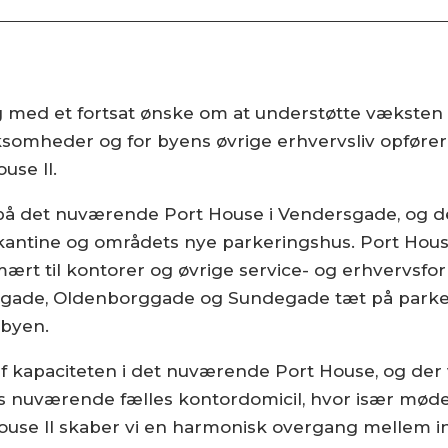
 og med et fortsat ønske om at understøtte vækste
somheder og for byens øvrige erhvervsliv opfører
use II.
 på det nuværende Port House i Vendersgade, og de
kantine og områdets nye parkeringshus. Port House 
ært til kontorer og øvrige service- og erhvervsfo
sgade, Oldenborggade og Sundegade tæt på park
lbyen.
af kapaciteten i det nuværende Port House, og der 
es nuværende fælles kontordomicil, hvor især mødec
House II skaber vi en harmonisk overgang mellem i