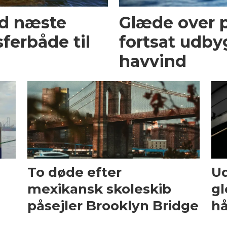
ed næste
Glæde over p
ferbåde til
fortsat udby
havvind
To døde efter
Ud
mexikansk skoleskib
gl
påsejler Brooklyn Bridge
hå