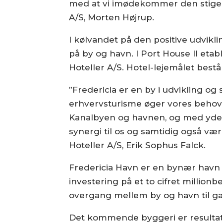
med at vi imødekommer den stigend
A/S, Morten Højrup.
I kølvandet på den positive udvikl
på by og havn. I Port House II eta
Hoteller A/S. Hotel-lejemålet bestå
”Fredericia er en by i udvikling og
erhvervsturisme øger vores behov f
Kanalbyen og havnen, og med yderli
synergi til os og samtidig også væ
Hoteller A/S, Erik Sophus Falck.
Fredericia Havn er en bynær havn
investering på et to cifret millio
overgang mellem by og havn til ga
Det kommende byggeri er resultat