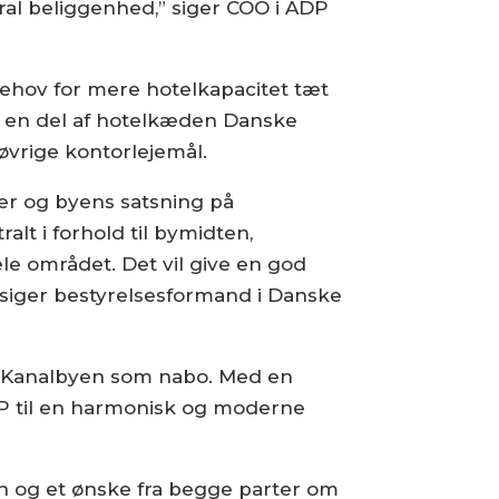
al beliggenhed,” siger COO i ADP
behov for mere hotelkapacitet tæt
 er en del af hotelkæden Danske
 øvrige kontorlejemål.
der og byens satsning på
lt i forhold til bymidten,
le området. Det vil give en god
” siger bestyrelsesformand i Danske
d Kanalbyen som nabo. Med en
ADP til en harmonisk og moderne
n og et ønske fra begge parter om