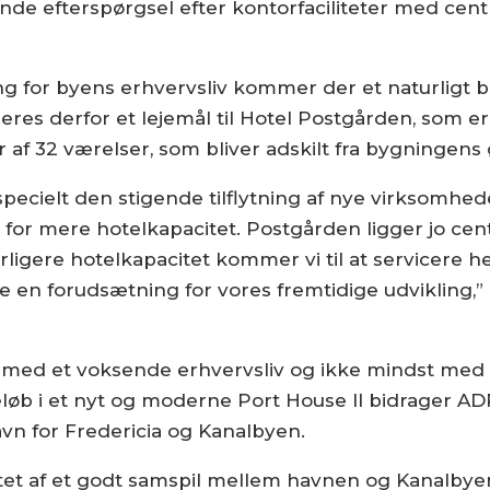
e efterspørgsel efter kontorfaciliteter med centr
ing for byens erhvervsliv kommer der et naturligt 
bleres derfor et lejemål til Hotel Postgården, som
r af 32 værelser, som bliver adskilt fra bygningens
 specielt den stigende tilflytning af nye virksomhe
or mere hotelkapacitet. Postgården ligger jo centra
gere hotelkapacitet kommer vi til at servicere he
re en forudsætning for vores fremtidige udvikling,
 med et voksende erhvervsliv og ikke mindst me
nbeløb i et nyt og moderne Port House II bidrager 
vn for Fredericia og Kanalbyen.
et af et godt samspil mellem havnen og Kanalbye