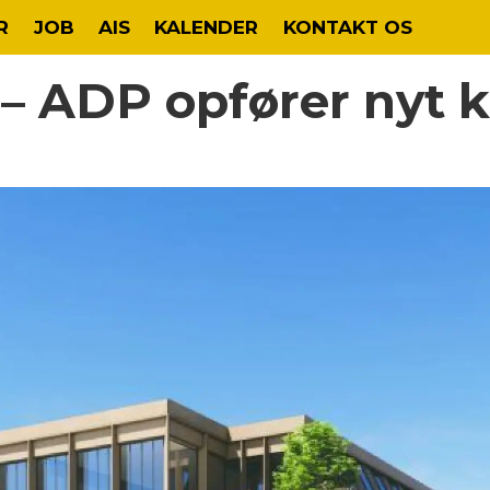
R
JOB
AIS
KALENDER
KONTAKT OS
 – ADP opfører nyt 