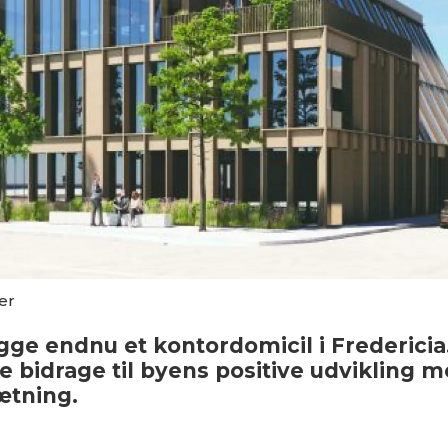
er
ge endnu et kontordomicil i Fredericia
e bidrage til byens positive udvikling me
ætning.