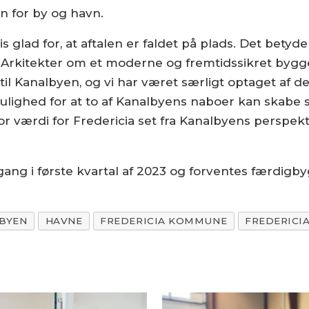
n for by og havn.
 glad for, at aftalen er faldet på plads. Det betyd
itekter om et moderne og fremtidssikret byggeri
l Kanalbyen, og vi har været særligt optaget af de
mulighed for at to af Kanalbyens naboer kan skabe s
or værdi for Fredericia set fra Kanalbyens perspektiv
igang i første kvartal af 2023 og forventes færdigb
BYEN
HAVNE
FREDERICIA KOMMUNE
FREDERICI