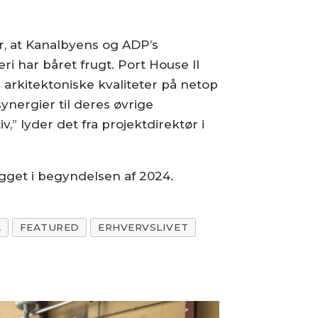
er, at Kanalbyens og ADP’s
 har båret frugt. Port House II
 arkitektoniske kvaliteter på netop
ynergier til deres øvrige
,” lyder det fra projektdirektør i
ygget i begyndelsen af 2024.
A
FEATURED
ERHVERVSLIVET