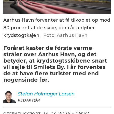
Aarhus Havn forventer at få tilkoblet op mod
80 procent af de skibe, der i år anløber
krydstogtkajen.
Foto: Aarhus Havn
Foråret kaster de første varme
stråler over Aarhus Havn, og det
betyder, at krydstogtsskibene snart
vil sejle til Smilets By. I år forventes
de at have flere turister med end
nogensinde før.
Stefan Holmager
Larsen
REDAKTØR
24.04.2025 - 09:37
OFFENTLIGGJORT