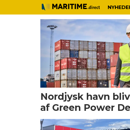
NYHEDE
Tag:
port
of
aalborg
Nordjysk havn bli
af Green Power D