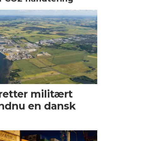
retter militært
ndnu en dansk