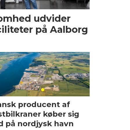
omhed udvider
iliteter på Aalborg
nsk producent af
stbilkraner køber sig
d på nordjysk havn