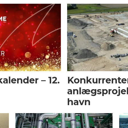
alender – 12.
Konkurrente
anlægsproje
havn