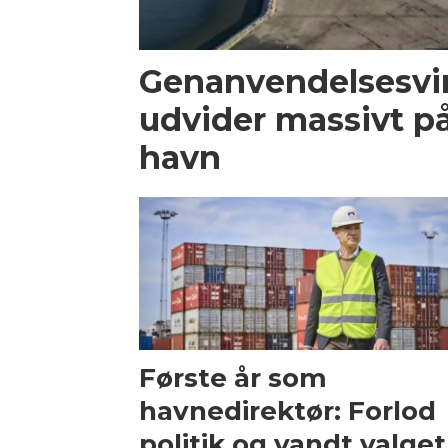
Genanvendelsesv
udvider massivt p
havn
Første år som
havnedirektør: Forlod
politik og vandt valget