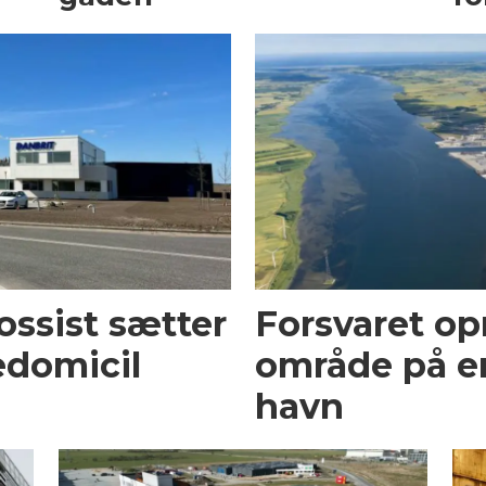
ossist sætter
Forsvaret op
edomicil
område på e
havn