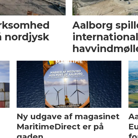
irksomhed
Aalborg spille
å nordjysk
internationa
havvindmøll
Ny udgave af magasinet
Aa
MaritimeDirect er på
Eu
gaden
fo