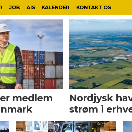
R
JOB
AIS
KALENDER
KONTAKT OS
ver medlem
Nordjysk hav
enmark
strøm i erhv