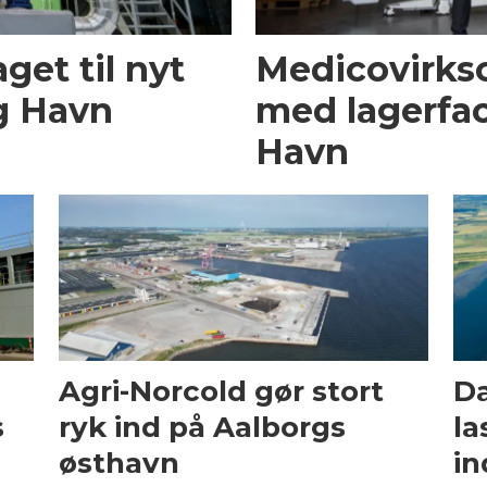
get til nyt
Medicovirks
g Havn
med lagerfac
Havn
Agri-Norcold gør stort
Da
s
ryk ind på Aalborgs
la
østhavn
in