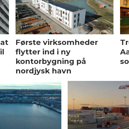
at
Første virksomheder
Tr
il
flytter ind i ny
Aa
kontorbygning på
so
nordjysk havn