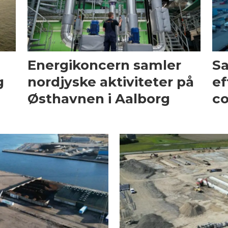
Energikoncern samler
Sa
g
nordjyske aktiviteter på
ef
Østhavnen i Aalborg
co