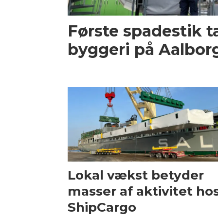
Første spadestik ta
byggeri på Aalbor
Lokal vækst betyder
masser af aktivitet ho
ShipCargo