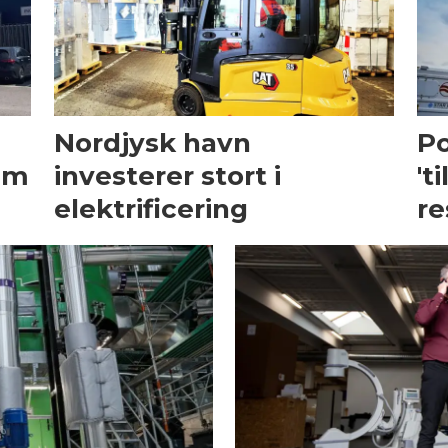
Nordjysk havn
Po
um
investerer stort i
't
elektrificering
re