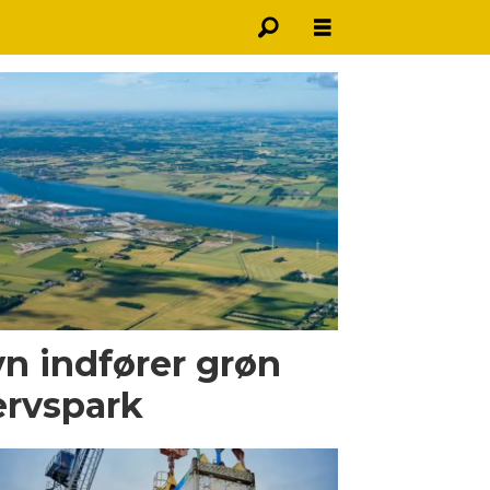
n indfører grøn
ervspark