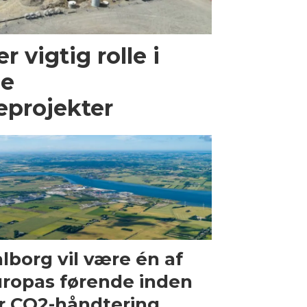
r vigtig rolle i
le
eprojekter
lborg vil være én af
ropas førende inden
r CO2-håndtering