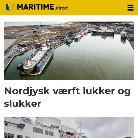
Tag:
værft
Nordjysk værft lukker og
slukker