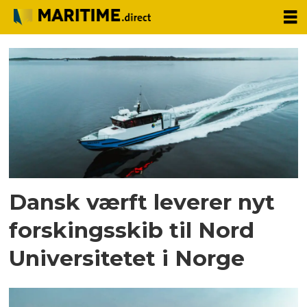
Tag:
tuco
marine
group
Dansk værft leverer nyt
forskingsskib til Nord
Universitetet i Norge