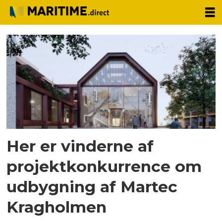
Tag:
martec
kragholmen
Her er vinderne af
projektkonkurrence om
udbygning af Martec
Kragholmen