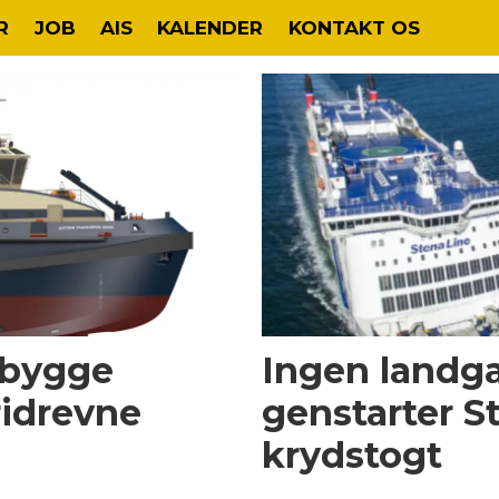
R
JOB
AIS
KALENDER
KONTAKT OS
 bygge
Ingen landg
ridrevne
genstarter S
krydstogt