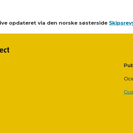
blive opdateret via den norske søsterside
Skipsrev
Pub
Oce
Gus