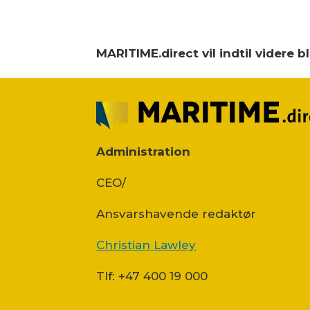
MARITIME.direct vil indtil videre 
Administration
CEO/
Ansvars­havende redaktør
Christian Lawley
Tlf: +47 400 19 000