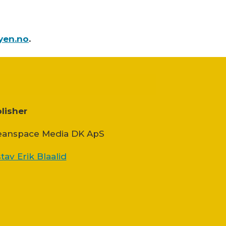
yen.no
.
lisher
anspace Media DK ApS
tav Erik Blaalid