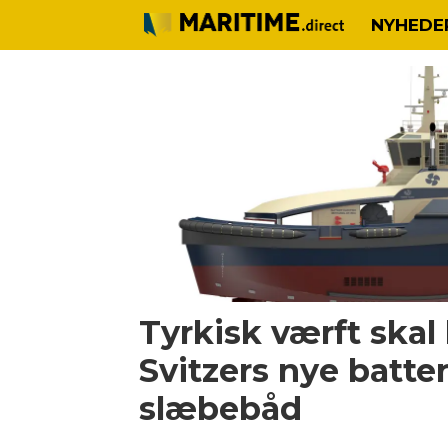
NYHEDE
Tag:
göteborg
havn
Tyrkisk værft skal
Svitzers nye batte
slæbebåd