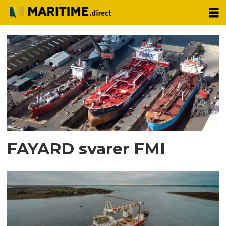
Tag:
fayard
FAYARD svarer FMI