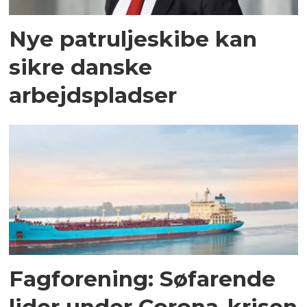
Nye patruljeskibe kan
sikre danske
arbejdspladser
Fagforening: Søfarende
lider under Corona-krisen