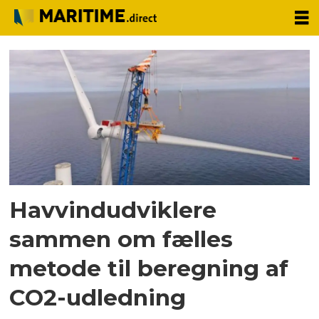
Tag:
carbon
trust
Havvindudviklere
sammen om fælles
metode til beregning af
CO2-udledning