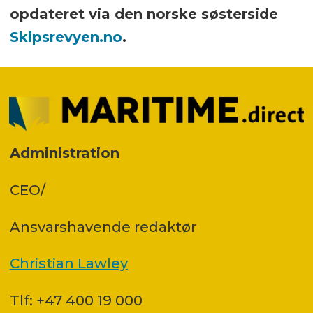
opdateret via den norske søsterside
Skipsrevyen.no
.
Administration
CEO/
Ansvars­havende redaktør
Christian Lawley
Tlf: +47 400 19 000