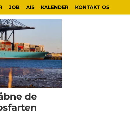
R
JOB
AIS
KALENDER
KONTAKT OS
l åbne de
bsfarten