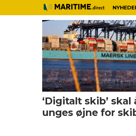
NYHEDE
Tag:
skibsunivers
‘Digitalt skib’ ska
unges øjne for ski