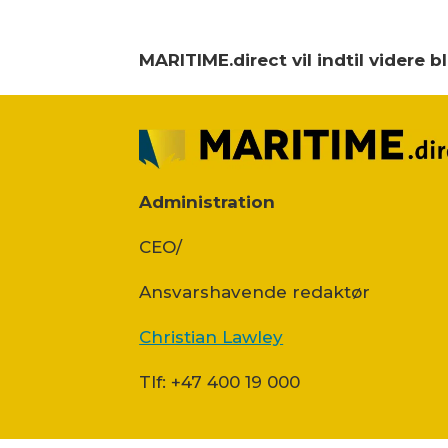
MARITIME.direct vil indtil videre 
Administration
CEO/
Ansvars­havende redaktør
Christian Lawley
Tlf: +47 400 19 000