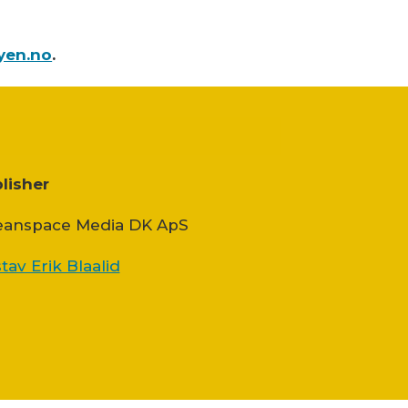
yen.no
.
lisher
anspace Media DK ApS
tav Erik Blaalid