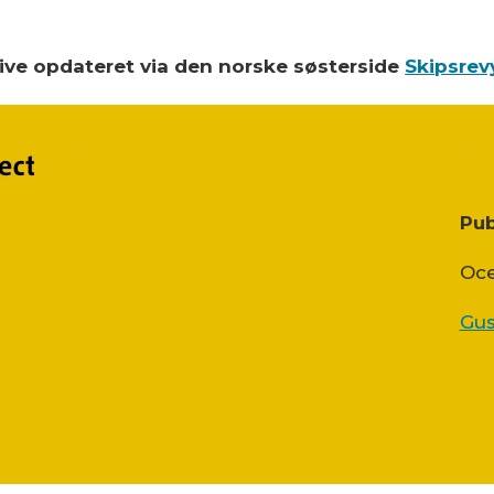
blive opdateret via den norske søsterside
Skipsrev
Pub
Oce
Gus