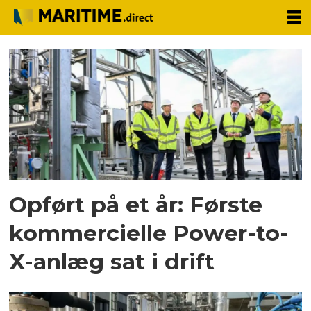
Tag:
power-
to-
x-
anlæg
Opført på et år: Første
kommercielle Power-to-
X-anlæg sat i drift