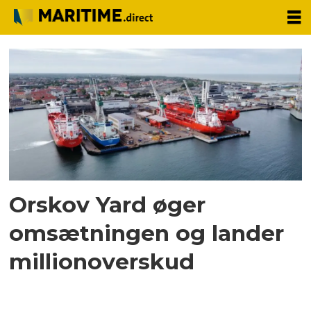
Tag:
omsætnong
Orskov Yard øger
omsætningen og lander
millionoverskud