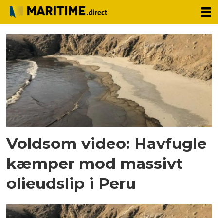
Tag:
olieraffinaderi
Voldsom video: Havfugle
kæmper mod massivt
olieudslip i Peru