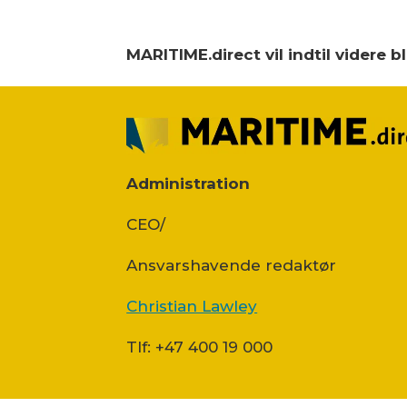
MARITIME.direct vil indtil videre 
Administration
CEO/
Ansvars­havende redaktør
Christian Lawley
Tlf: +47 400 19 000