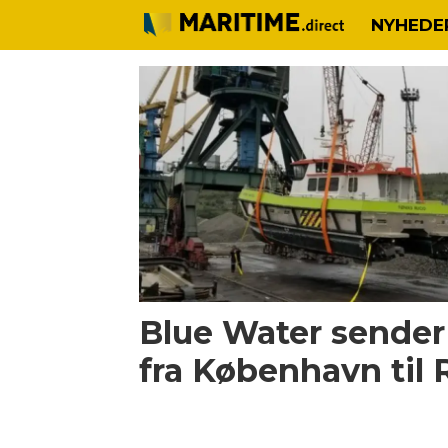
NYHEDE
Tag:
ms
mekhanik
pustoshnyy
Blue Water sende
fra København til 