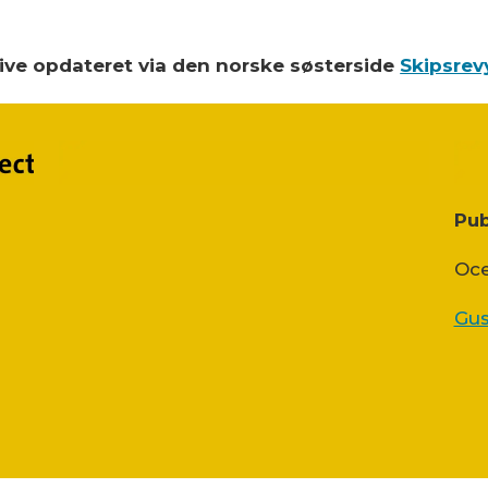
blive opdateret via den norske søsterside
Skipsrev
Pub
Oce
Gus