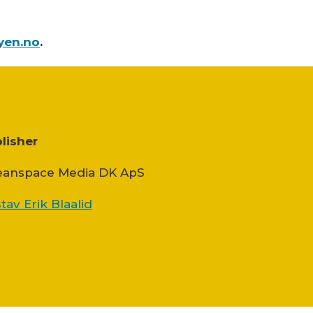
yen.no
.
lisher
anspace Media DK ApS
tav Erik Blaalid