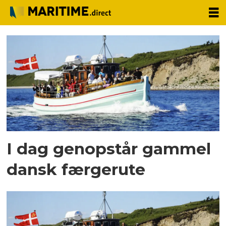
Tag:
mols
I dag genopstår gammel
dansk færgerute