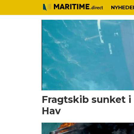
NYHEDE
Tag:
miljøkatastrofe
Fragtskib sunket 
Hav