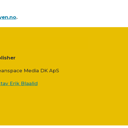
yen.no
.
lisher
anspace Media DK ApS
tav Erik Blaalid