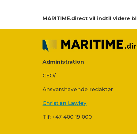
MARITIME.direct vil indtil videre 
Administration
CEO/
Ansvars­havende redaktør
Christian Lawley
Tlf: +47 400 19 000