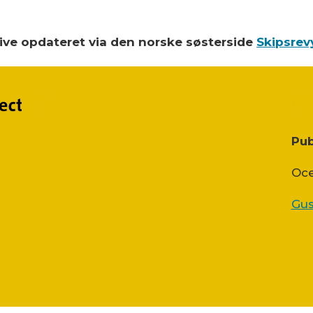
blive opdateret via den norske søsterside
Skipsrev
Pub
Oce
Gus