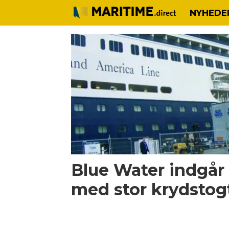
NYHEDE
Tag:
krydstogtkoncern
Blue Water indgår
med stor krydsto